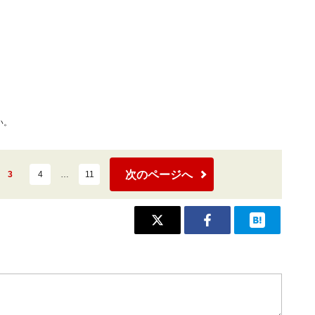
い。
次のページへ
3
4
…
11