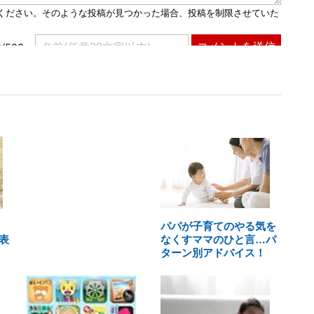
パパが子育てのやる気を
表
なくすママのひと言…パ
ターン別アドバイス！