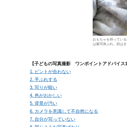
おもちゃを持っている
は被写体ぶれ。顔はき
【子どもの写真撮影 ワンポイントアドバイス1
1. ピントが合わない
2. 手ぶれする
3. 写りが暗い
4. 色がおかしい
5. 背景が汚い
6. カメラを意識して不自然になる
7. 自分が写っていない