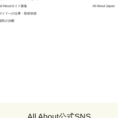
All Aboutガイド募集
All About Japan
ガイドへの仕事・取材依頼
国民の決断
All About公式SNS