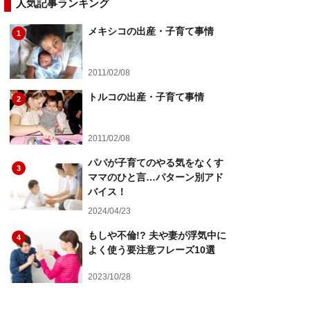
人気記事ランキング
メキシコの出産・子育て事情
1
2011/02/08
トルコの出産・子育て事情
2
2011/02/08
パパが子育てのやる気をなくす
3
ママのひと言…パターン別アド
バイス！
2024/04/23
もしや不倫!? 夫や妻が浮気中に
4
よく使う要注意フレーズ10選
2023/10/28