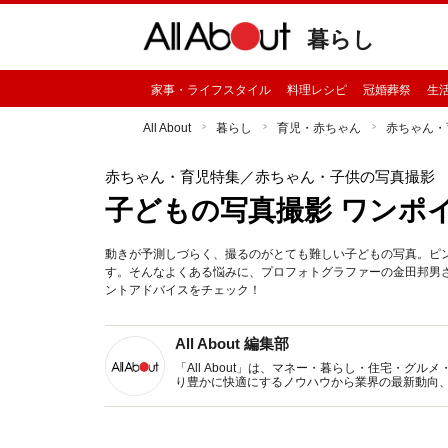
暮らし
家事・ライフスタイル
料理レシピ
冠婚葬祭
生
All About
暮らし
育児・赤ちゃん
赤ちゃん・
赤ちゃん・育児特集
／赤ちゃん・子供の写真撮影
子どもの写真撮影 ワンポ
動きが予測しづらく、撮るのがとても難しい子どもの写真。ピ
す。そんなよくある悩みに、プロフォトグラファーの金田邦男
ントアドバイスをチェック！
All About 編集部
「All About」は、マネー・暮らし・住宅・
り豊かに快適にするノウハウから業界の最新動向
イトです。