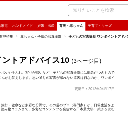
活家電
ハンドメイド
妊娠・出産
育児・赤ちゃん
子育て・キッズ
育児特集
赤ちゃん・子供の写真撮影
子どもの写真撮影 ワンポイントアドバ
イントアドバイス10
(3ページ目)
ンボケや手ぶれ、写りが暗いなど、子どもの写真撮影には悩みがつきもので
さんがお答えします。思い通りの写真が撮れない原因は何なのか、ワンポイ
更新日：2012年04月17日
グルメ・旅行・健康など多彩な分野で、その道のプロ（専門家）が、日常生活をよ
、読み物コラムまで、多彩なコンテンツを発信する日本最大級の総合情報サ
...続きを読む