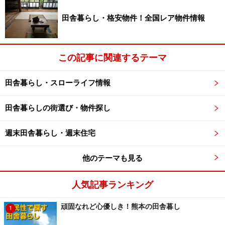
・焼き物を重視した「平型七輪」
田舎暮らし・格安物件！全国レア物件情報
木炭が平面的に広がる形で、焼き面を広くしたもの。木
炭や七輪の側壁からでる赤外線の輻射熱を主体に焼き上
げます。
この記事に関連するテーマ
小さな七輪でも大きな焼き面を持ち、また七輪が低く収
田舎暮らし・スローライフ情報
まって卓上でも使いやすくなっています。ただし、炎が
田舎暮らしの街選び・物件探し
集中せず対流熱が分散してしまうので、湯を沸かす能力
は劣ります。
週末田舎暮らし・週末住宅
・アウトドアに最適な七輪
他のテーマも見る
直火が使えないキャンプ場でも七輪ならOK。昔ながらの
形状、頑丈なつくりで、焼きもの、煮炊きも兼用でき、
人気記事ランキング
フライパン等の使用もできる万能タイプです。オプショ
頑固なれど心優しき！熊本の田舎暮し
ンで、クッション付きの椅子にもなる運搬に便利な七輪
1
ケースもあります。