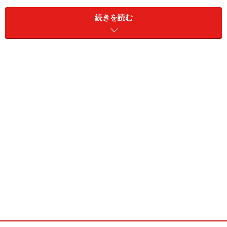
る発展途上国もあり、日本から炭焼きの技術と一緒に七
続きを読む
輪の製造技術の普及に勤めているボランティア団体も出
てきています。
コンパクトな調理器であり、家族で囲めば暖房器でもあ
り、非常時のサバイバルグッズにもなり、おまけに地球
にも優しい七輪。これぞ、田舎暮らしにピッタリの「モ
バイル熱源」ですね。