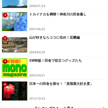
2008/01/24
キャンプ用七輪はココで＞＞
お外で七輪／七輪本舗
トカイナカを満喫！神奈川の田舎暮し
2
2007/06/22
七輪の楽しみ火おこし
山が好きならココに住め！近畿編
3
・熱を分散させない
火の付きかけた薪や炭を移動させると熱が分散して火力
2004/03/20
が衰えます。薪や炭はいじりまわすと消えてしまいま
GW特版！田舎で役立つグッズたち
4
す。火元は分散させず一カ所にまとめましょう。
2002/04/21
日本一の田舎を探せ！「居酒屋大好き度」
5
写真はイメージです
・空気を送る
2012/10/23
薪も木炭も空気なしでは燃えません。なるべく隙間があ