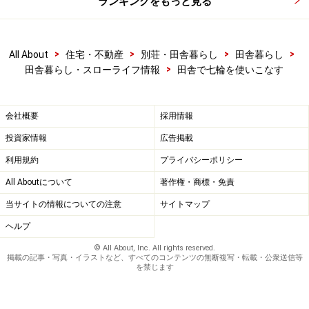
ランキングをもっと見る
くように並べましょう。新たな薪を隙間に突っ込むと火
が消えてしまいます。空気道を確保しましょう。木炭に
火がつきはじめたら、とにかく扇いで空気を送りましょ
>
>
>
>
All About
住宅・不動産
別荘・田舎暮らし
田舎暮らし
う。
>
田舎暮らし・スローライフ情報
田舎で七輪を使いこなす
・炎より熾き火（おきび）
会社概要
採用情報
木炭は炎より、薪が燃えた後の真っ赤な「熾き火」から
投資家情報
広告掲載
移し取る方が速く着火します。細い薪をたくさん燃やし
利用規約
プライバシーポリシー
て熾き火をたくさん作ることが速さの秘訣です。
All Aboutについて
著作権・商標・免責
・紙は燃やさない
当サイトの情報についての注意
サイトマップ
紙は熾き火になりませんので、薪に火をつける時の最小
ヘルプ
限度にしましょう。紙は火がついたまますぐに舞い上が
© All About, Inc. All rights reserved.
掲載の記事・写真・イラストなど、すべてのコンテンツの無断複写・転載・公衆送信等
り危険です。近くのテントや洗濯物を汚してしまうこと
を禁じます
も。また、調理中に紙の灰が舞い上がり食材に付着して
しまいます。