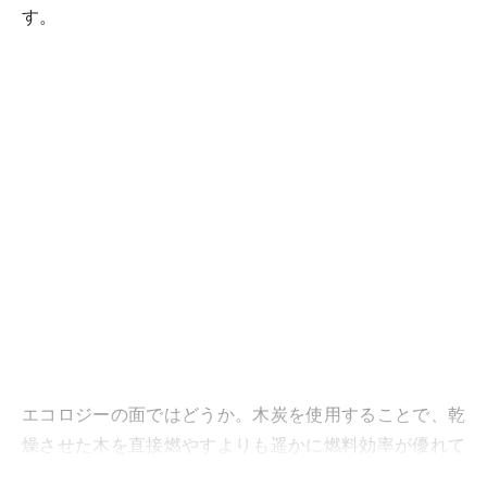
す。
エコロジーの面ではどうか。木炭を使用することで、乾
燥させた木を直接燃やすよりも遥かに燃料効率が優れて
います。森林の乱伐採を防ぐため木炭の使用が推賞され