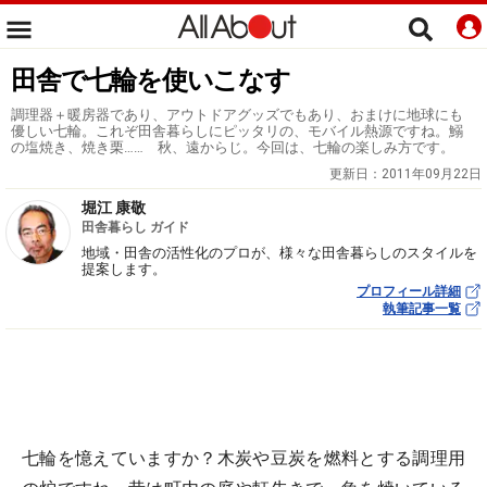
田舎で七輪を使いこなす
調理器＋暖房器であり、アウトドアグッズでもあり、おまけに地球にも
優しい七輪。これぞ田舎暮らしにピッタリの、モバイル熱源ですね。鰯
の塩焼き、焼き栗…… 秋、遠からじ。今回は、七輪の楽しみ方です。
更新日：
2011年09月22日
堀江 康敬
田舎暮らし ガイド
地域・田舎の活性化のプロが、様々な田舎暮らしのスタイルを
提案します。
プロフィール詳細
執筆記事一覧
七輪を憶えていますか？木炭や豆炭を燃料とする調理用