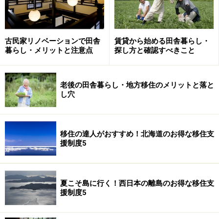
写真はイメージです
七輪の形状は、主に機能面を重視してデザインされてい
古民家リノベーションで田舎
賃貸から始める田舎暮らし・
暮らし・メリットと注意点
探し方と確認すべきこと
ます。もちろん、視覚的な好みも重要ですが、まず機能
を知ることが大切。
老後の田舎暮らし・地方移住のメリットと落と
・昔ながらの「ラッパ型七輪」
し穴
日本の生活を支えた七輪の傑作で、煮炊き物重視型で
す。煙突効果（上昇気流）により対流熱が中央部に集中
してあたり、鍋やヤカンの湯を効率よく沸かすことがで
移住の達人がおすすめ！北海道のお得な移住支
援制度5
きます。
もちろん焼き物もできますが、焼き面が小さいので、長
夏こそ島に行く！西日本の離島のお得な移住支
いもの、大きいものを焼くにはちょっと不向きです。何
援制度5
といっても少量の木炭で煮炊きできる優れモノです。