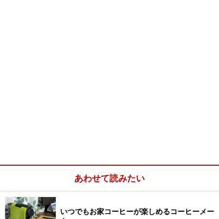
おいしさの鍵は、味と鮮度が維持できる“カプセル”（※画
像：メーカーサイトより）
カプセルタイプのコーヒーマシンは、手軽さやデザイン
の良さが人気です。ガイド宅もネスプレッソのマシンを
購入しましたが、飲みたい人が飲みたい時にサッと淹れ
られる手軽さは、確かに他のマシンより優れていると実
感中です。しかし、それ以上に魅力なのが「いつ・誰が
あわせて読みたい
淹れてもかわらない味」。粉の挽き具合・詰め具合が一
定で、しかも1杯ずつ密閉されているため、どんな条件
でもいつもおいしいコーヒーが味わえるのが最大の魅力
いつでもお家コーヒーが楽しめるコーヒーメー