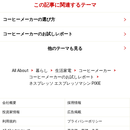
ネスプレッソの定番カプセル「グラン・クリュ」は16種類
この記事に関連するテーマ
で、百貨店で購入できる他、ネットでの購入も可能（※画
像：メーカーサイトより）
コーヒーメーカーの選び方
ネスプレッソは豆へのこだわりも高く、世界のコーヒー
コーヒーメーカーのお試しレポート
市場からコーヒーエキスパートが厳選したコーヒー16種
類が楽しめます。カプセルにより、豆の種類・挽き方・
他のテーマも見る
粉の量が調整されているため、いつでも最適な状態のコ
ーヒーが味わえます。ただし、カプセルタイプはメーカ
ー専用のモノしか使えません。そのため、ネスプレッソ
>
>
>
>
All About
暮らし
生活家電
コーヒーメーカー
が選んだ豆に限定されますが、「カプチーノ・カフェラ
>
コーヒーメーカーのお試しレポート
テ」のように、ミルクまで含めてカプセルになっている
ネスプレッソ エスプレッソマシン PIXIE
タイプとは違い、コーヒーの味だけで16タイプから選べ
るので、好みの味を見つけるには十分だと感じます。
会社概要
採用情報
投資家情報
広告掲載
利用規約
プライバシーポリシー
コンパクトサイズ＆豊富なカラバリでデザ