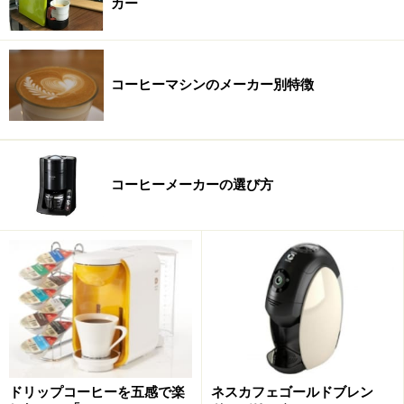
カー
と言えます。
コーヒーマシンは、コーヒー粉を自分で詰めるタイプ
や、市販のカフェポッドを使用するタイプなど、様々な
コーヒーマシンのメーカー別特徴
マシンがありますが、コーヒー粉を詰めるタイプの場
合、豆の挽き方や詰め方で味が変わるため、コンスタン
トに同じ味にするのは難しいとのこと。また、パッドタ
イプの場合でも開封してしまうと酸化が進むため、徐々
コーヒーメーカーの選び方
に味が変化します。しかし、カプセルタイプなら、これ
らの心配がありません。ガイドも、パッドタイプのマシ
ンを持っていますが、確かに1缶に24個程度入っている
モノを購入してしまうと、飲み終わるまで1ヶ月くらい
かかってしまうこともあります。1日に何杯も飲むなら
ともかく1日1杯くらいであれば、鮮度が維持しやすいカ
プセルタイプの方が変わらないおいしさが楽しめると言
えるでしょう。
ドリップコーヒーを五感で楽
ネスカフェゴールドブレン