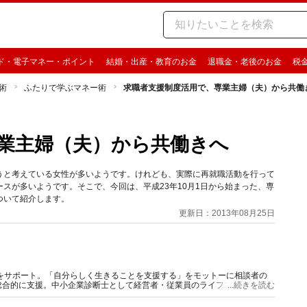
ド・電子マネー・ポイント
結婚・出産・教育のお金
退職金・老後のお金
税
術
ふたりで学ぶマネー術
求職者支援制度活用で、専業主婦（夫）から共働
業主婦（夫）から共働きへ
うと考えている女性が多いようです。けれども、実際に再就職活動を行って
スが多いようです。そこで、今回は、平成23年10月1日から始まった、専
ついて紹介します。
更新日：2013年08月25日
をサポート。「自分らしく生きることを支援する」をモットーに相談者の
総合的に支援。中小企業診断士として経営者・従業員のライフプラン支援も
...続きを読む