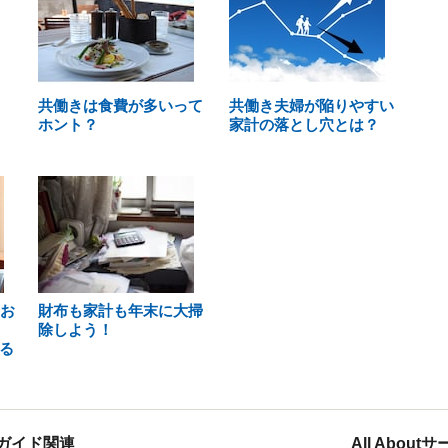
共働きは食費が多いって
共働き夫婦が陥りやすい
ホント？
家計の落とし穴とは？
をお
財布も家計も年末に大掃
除しよう！
る
ガイド関連
All Abou