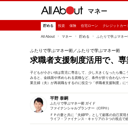
マネー
貯める
投資
保険
住宅ローン
クレジットカー
All About
マネー
貯める
ふたりで学ぶマネー
ふたりで学ぶマネー術
／ふたりで学ぶマネー術
求職者支援制度活用で、専
子どもが小さい頃は育児に専念して、少し大きくなったら働こ
みると、金銭面や求められる資格など、条件が折り合わないケー
業主婦（夫）が再就職をするのに役立つ「求職者支援制度」に
平野 泰嗣
ふたりで学ぶマネー術 ガイド
ファイナンシャルプランナー（CFP®）
ＦＰの妻と共に「夫婦FP」として顧客の自己実現
ライフ・ファイナンス・キャリアの３つの視点で
行っている。