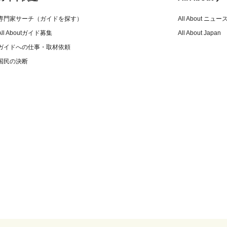
専門家サーチ（ガイドを探す）
All About ニュー
All Aboutガイド募集
All About Japan
ガイドへの仕事・取材依頼
国民の決断