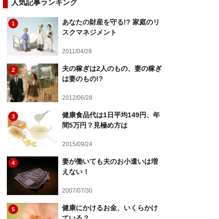
人気記事ランキング
あなたの財産を守る!? 家庭のリ
1
スクマネジメント
2011/04/28
夫の稼ぎは2人のもの、妻の稼ぎ
2
は妻のもの!?
2012/06/28
健康食品代は1日平均149円、年
3
間5万円？見極め方は
2015/09/24
妻が働いても夫のお小遣いは増
4
えない！
2007/07/30
健康にかけるお金、いくらかけ
5
ている？