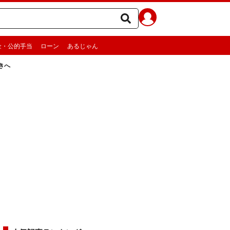
金・公的手当
ローン
あるじゃん
きへ