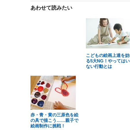
あわせて読みたい
こどもの絵画上達を妨
る5大NG！やってはい
ない行動とは
赤・青・黄の三原色を絵
の具で描こう……親子で
絵画制作に挑戦！