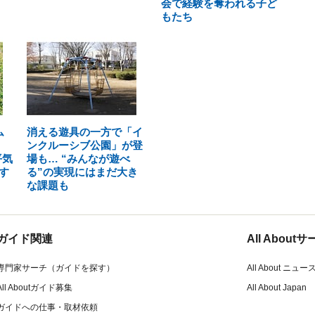
会で経験を奪われる子ど
もたち
ム
消える遊具の一方で「イ
ンクルーシブ公園」が登
平気
場も… “みんなが遊べ
す
る”の実現にはまだ大き
な課題も
ガイド関連
All Abou
専門家サーチ（ガイドを探す）
All About ニュー
All Aboutガイド募集
All About Japan
ガイドへの仕事・取材依頼