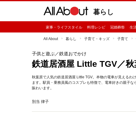
暮らし
家事・ライフスタイル
料理レシピ
冠婚葬祭
生
All About
暮らし
子育て・キッズ
子育て
子供と遊ぶ
／鉄道おでかけ
鉄道居酒屋 Little TGV／
秋葉原で人気の鉄道居酒屋 Little TGV。本物の電車が見
ます。駅員・乗務員風のコスプレも特徴で、電車好きの親子な
賑わいます。
別当 律子