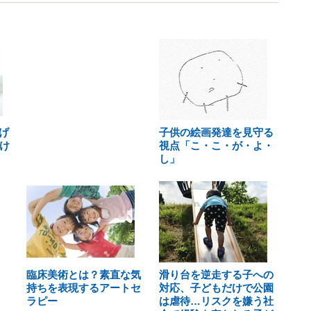
げ
子供の絵画発達を見守る
け
視点「こ・こ・が・よ・
し」
臨床美術とは？素直な気
滑り台を逆走する子への
持ちを表現するアートセ
対応、子どもだけで公園
ラピー
は虐待…リスクを嫌う社