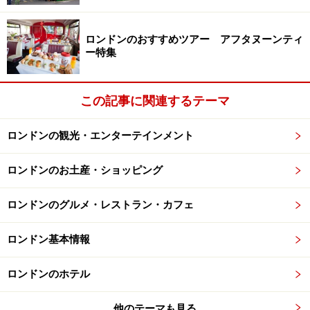
併設のバー、ビストロ「ブッキング・オフィス」は、か
つては列車の切符売り場だった場所。高～い天井や重厚
ロンドンのおすすめツアー アフタヌーンティ
な雰囲気が、ヴィクトリア時代の良さを引き継いでいま
ー特集
す。ユーロスターの発着プラットフォームを見下ろせる
客室もあり、旅気分を盛り上げてくれますよ。
St. Pancras Renaissance London Hotel（セント パンクラ
この記事に関連するテーマ
ス ルネッサンス ロンドン ホテル）
ロンドンの観光・エンターテインメント
powerd by エクスペディア
United Kingdom，イギリス｜London，ロンドン
ロンドンのお土産・ショッピング
住所:
ロンドンのグルメ・レストラン・カフェ
Euston Road London,EN NW1 2AR,United Kingdom
電話番号:
ロンドン基本情報
+44 0207 841 35 40
ホテルクラス:
ロンドンのホテル
★★★★★（5.0）
他のテーマも見る