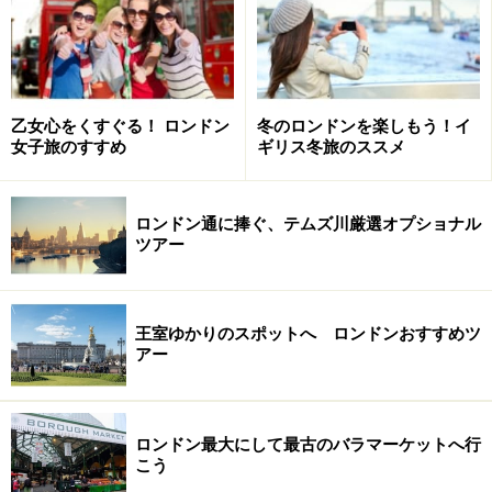
ロンドン有数のターミナル駅、セント・パンクラス／キ
ングス・クロスに直結している、抜群の立地です。この
ターミナル駅は、6本の地下鉄路線が交わるキングス・
クロス＆セント・パンクラス駅の他、郊外への長距離列
車やヨーロッパ大陸への列車「ユーロスター」の発着
乙女心をくすぐる！ ロンドン
冬のロンドンを楽しもう！イ
女子旅のすすめ
ギリス冬旅のススメ
駅、セント・パンクラス・インターナショナル駅でもあ
ります。そして2012年開催のロンドン五輪メインスタジ
アムへも、直行列車でわずか10分程度という便利さで
ロンドン通に捧ぐ、テムズ川厳選オプショナル
ツアー
す。
この立地だけでも十分魅力的ですが、ホテル自体も魅力
王室ゆかりのスポットへ ロンドンおすすめツ
的。大英帝国華やかかりし19世紀中頃に建てられ、「鉄
アー
道界の大聖堂」とも呼ばれたセント・パンクラス駅と、
隣接するミッドランド・グランドホテルを改装した荘厳
な建物です。
ロンドン最大にして最古のバラマーケットへ行
こう