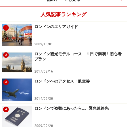
ご予約はこちら≫
＜DATA＞
人気記事ランキング
■
St. Pancras Renaissance London Hotel
住所：Euston Road · London, England NW1 2AR United
ロンドンのエリアガイド
1
Kingdom
TEL：020 7841 3540
2009/10/01
FAX：020 7841 3579
ロンドン観光モデルコース １日で満喫！初心者
2
アクセス：地下鉄キングスクロス＆セント・パンクラス
プラン
駅／セント・パンクラス・インターナショナル駅直結
2017/08/16
料金：ツイン180ポンド～
ロンドンへのアクセス・航空券
3
※記事内容は執筆時点のものです。最新の内容をご確認くださ
い。
※海外を訪れる際には最新情報の入手に努め、「
外務省 海外安全
2014/05/30
ホームページ
」を確認するなど、安全確保に十分注意を払ってく
ださい。
ロンドンで盗難にあったら…、緊急連絡先
4
2009/02/20
次のページへ
1
/
2