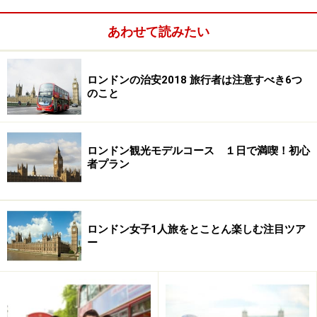
あわせて読みたい
ターミナル駅直結、鉄道界の大聖堂
ロンドンの治安2018 旅行者は注意すべき6つ
のこと
セント・パンクラス ルネッサンス・ロンド
ン・ホテル
ロンドン観光モデルコース １日で満喫！初心
者プラン
ネオゴシック建築の荘厳な外観。大英帝国の栄華をしのばせ
る建物です
2011年5月にオープンしたセント・パンクラス・ルネッ
ロンドン女子1人旅をとことん楽しむ注目ツア
サンス・ロンドン・ホテル。「サンデー・タイムズ・マ
ー
ガジン」の2011年版世界のホテル100選で、見事「ロン
ドンNo.1ホテルに選ばれました。