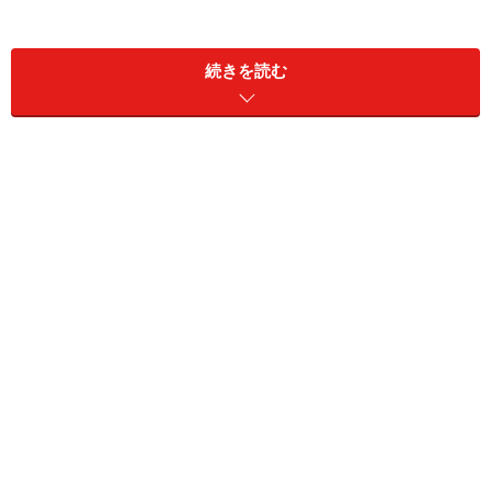
ン五輪を前に急増している、セルフケータリングのアパ
ートメントホテルもこの料金帯に入ります。
続きを読む
旅行中はホテルで過ごす時間はそう長くはないけれど、
せっかくなら、素敵な思い出を残したいですね。ロンド
ンのホテルは概して料金が高めですが、中でも「料金」
「設備」「サービス」のバランスがとれている、おすす
めのホテルをご紹介しましょう。