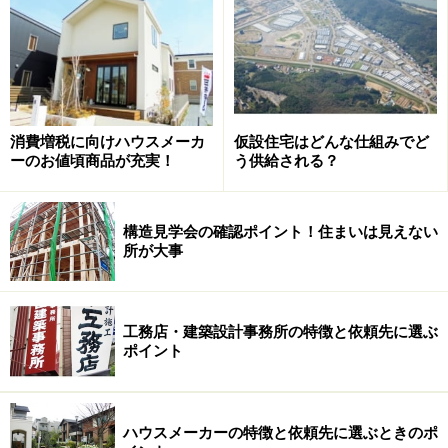
材の安全性はF★★★★～F★★（★が多いほど安全性が
高い。Ｆ★はなし。ホルムアルデヒド含有量が多いた
め）で表されます。積水ハウスなど大手ハウスメーカー
では、ほぼF★★★★の建材を採用しています。
消費増税に向けハウスメーカ
仮設住宅はどんな仕組みでど
ーのお値頃商品が充実！
う供給される？
化学物質を「出さない」「換気する」「吸
着する」
構造見学会の確認ポイント！住まいは見えない
所が大事
花粉症対策も空気質向上のポイント。「エアキス」では新型
の換気システムも採用されている。写真では細かいチリを集
工務店・建築設計事務所の特徴と依頼先に選ぶ
めている様子がわかる（クリックすると拡大します）
ポイント
積水ハウスの「エアキス」は、まずこれらの化学物質を
「出さない」、「換気する」、「吸着させる」ことで、
ハウスメーカーの特徴と依頼先に選ぶときのポ
F★★★★以上、つまり厚生労働省の指針値の2分の1以