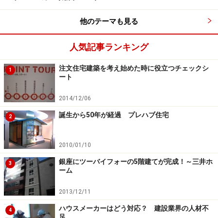
他のテーマも見る
次のページでは、「エアキス」のその他の特徴について
見ていきましょう。
人気記事ランキング
※記事内容は執筆時点のものです。最新の内容をご確認くださ
い。
注文住宅建築を考え始めた時に役立つチェックシ
1
ート
2014/12/06
次のページへ
1
/
2
誕生から50年が経過 プレハブ住宅
2
2010/01/10
銀座にツーバイフォーの5階建てが完成！～三井ホ
3
ーム
2013/12/11
ハウスメーカーはどう対応？ 建設業界の人材不
4
足