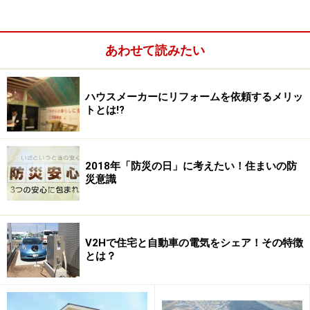
あわせて読みたい
ハウスメーカーにリフォームを依頼するメリッ
「エアキス」仕様で採用される建材と、一般のＦ★★★★建
トとは!?
材のホルムアルデヒド濃度変化のイメージ。約2分の1となっ
ていることがわかる（クリックすると拡大します）
5つの化学物質とはホルムアルデヒド、トルエン、キシ
2018年「防災の日」に考えたい！住まいの防
レン、エチルベンゼン、スチレンを指します。いずれも
災意識
シックハウス症候群の原因とされる物質で、合板やパー
ティクルボードなどの木質系の建材に加え、壁紙、塗
料、接着剤、断熱材などに含まれます。住宅性能表示制
V2Hで住宅と自動車の電気をシェア！その特徴
度では引き渡し前に発散量を測定し、その結果を通知す
とは？
ることが定められています。
このうちホルムアルデヒドは建築基準法の対象。その建