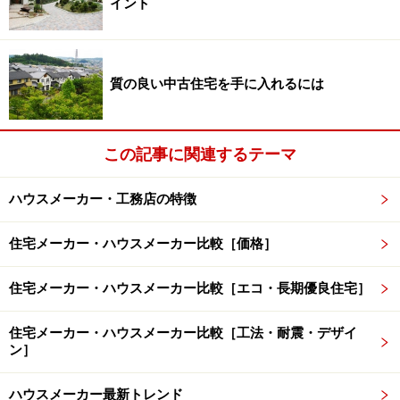
イント
下という、よりハイレベルな室内空気質を実現させよう
とするものです。
質の良い中古住宅を手に入れるには
ところで、シックハウス症候群として世の中に認知され
るようになってきましたが、多くの人にとっては室内空
気質についてはそれほど問題視されるものではないかも
この記事に関連するテーマ
しれません。しかし、子どもや特に化学物質アレルギー
の方にとっては健康上の大きな脅威です。
ハウスメーカー・工務店の特徴
とはいえ、住宅性能表示を活用している新築戸建て住宅
住宅メーカー・ハウスメーカー比較［価格］
は全体の3割に届かないなど（積水ハウスの場合は9割以
住宅メーカー・ハウスメーカー比較［エコ・長期優良住宅］
上）、室内空気質の「質」について徹底的にこだわって
いるハウスメーカーは実はそれほど多くはないのが実情
住宅メーカー・ハウスメーカー比較［工法・耐震・デザイ
でもあります。そうした点に戸建て住宅のトップブラン
ン］
ドとして改善に乗り出したのが、積水ハウスの今回の動
きです。
ハウスメーカー最新トレンド