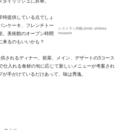
スタイリッシュに昇華。
常時提供している点でしょ
パンケーキ、フレンチトー
レストラン内観 photo: whitney
差。美術館のオープン時間
museum
に来るのもいいかも？
提供されるディナー。前菜、メイン、デザートの3コース
トで仕入れる食材の旬に応じて新しいメニューが考案され
プが手がけているだけあって、味は秀逸。