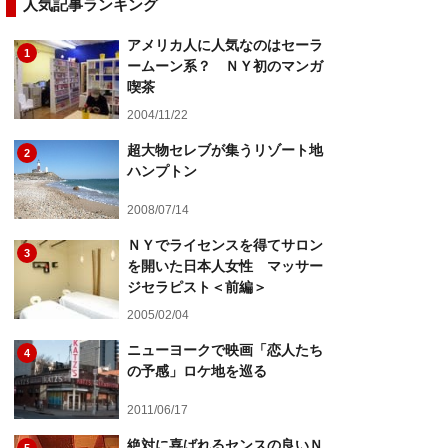
人気記事ランキング
アメリカ人に人気なのはセーラ
1
ームーン系？ ＮＹ初のマンガ
喫茶
2004/11/22
超大物セレブが集うリゾート地
2
ハンプトン
2008/07/14
ＮＹでライセンスを得てサロン
3
を開いた日本人女性 マッサー
ジセラピスト＜前編＞
2005/02/04
ニューヨークで映画「恋人たち
4
の予感」ロケ地を巡る
2011/06/17
絶対に喜ばれるセンスの良いＮ