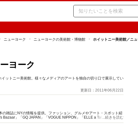
ニューヨーク
ニューヨークの美術館・博物館
ホイットニー美術館／ニュ
ーヨーク
ホイットニー美術館。様々なメディアのアートを独自の切り口で展示してい
更新日：2011年06月22日
本の雑誌にNYの情報を提供。ファッション、グルメやアート・スポット紹
azaar」「GQ JAPAN」「VOGUE NIPPON」「ELLE a Table」など。
...続きを読む