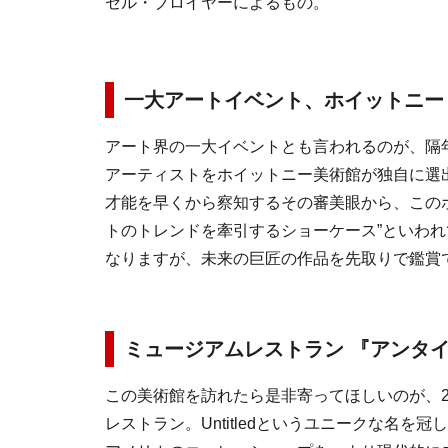
セル・ブロイヤーによるもの。
一大アートイベント、ホイットニー
アート界の一大イベントとも言われるのが、隔
アーティストをホイットニー美術館が独自に選
才能を早くから察知するその審美眼から、この
トのトレンドを牽引するショーケース”といわ
なりますが、未来の巨匠の作品を先取りで鑑賞
ミュージアムレストラン 『アンタ
この美術館を訪れたら是非寄ってほしいのが、2
レストラン。Untitledというユニークな名を