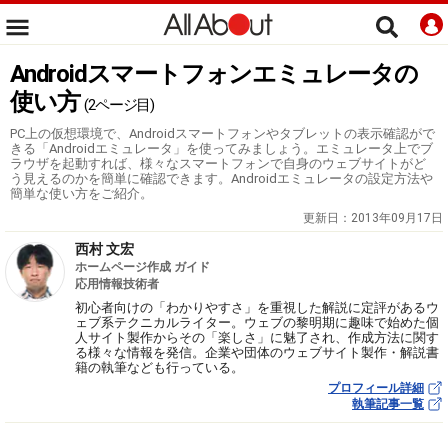
Androidスマートフォンエミュレータの
使い方
(2ページ目)
PC上の仮想環境で、Androidスマートフォンやタブレットの表示確認がで
きる「Androidエミュレータ」を使ってみましょう。エミュレータ上でブ
ラウザを起動すれば、様々なスマートフォンで自身のウェブサイトがど
う見えるのかを簡単に確認できます。Androidエミュレータの設定方法や
簡単な使い方をご紹介。
更新日：
2013年09月17日
西村 文宏
ホームページ作成 ガイド
応用情報技術者
初心者向けの「わかりやすさ」を重視した解説に定評があるウ
ェブ系テクニカルライター。ウェブの黎明期に趣味で始めた個
人サイト製作からその「楽しさ」に魅了され、作成方法に関す
る様々な情報を発信。企業や団体のウェブサイト製作・解説書
籍の執筆なども行っている。
プロフィール詳細
執筆記事一覧