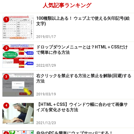
人気記事ランキング
100種類以上ある！ ウェブ上で使える矢印記号(絵
1
文字)
2019/01/17
ドロップダウンメニューとは？HTML＋CSSだけ
2
で簡単に作る方法
2022/07/29
右クリックを禁止する方法と禁止を解除(回避)する
3
方法
2019/03/19
【HTML＋CSS】ウインドウ幅に合わせて画像サ
4
イズを変化させる方法
2021/12/23
自分のPCを簡単にウェブサーバにする！