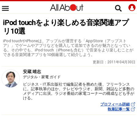
iPod touchをより楽しめる音楽関連アプ
リ10選
iPod touchやiPhoneは、アップルが運営する「AppStore（アップスト
ア）」でゲームやアプリなどを購入して追加できるのが魅力となってい
る。その中でも、iPod touch（iPhoneも含む）で音楽をより楽しむことが
できる音楽関連アプリを10個厳選して紹介しよう。
更新日：
2011年04月30日
安蔵 靖志
デジタル・家電 ガイド
ビジネス・IT系出版社で編集記者を務めた後、フリーランス
に。記事執筆のほか、テレビやラジオ、新聞、雑誌など多数の
メディアに出演。ラジオ番組の家電コーナーの構成なども手が
ける。
プロフィール詳細
執筆記事一覧