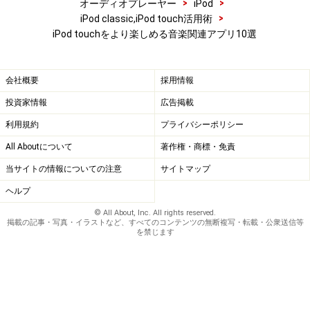
ットラジオ「AccuRadio」（無料）
>
>
オーディオプレーヤー
iPod
>
iPod classic,iPod touch活用術
AccuRadioは480以上ものジャンルで絞り込めるインター
iPod touchをより楽しめる音楽関連アプリ10選
ネットラジオアプリだ。
会社概要
採用情報
起動すると「Genres」タブが表示されるので、そこで聴
投資家情報
広告掲載
きたい音楽ジャンルを選択すればいい。ジャンルを選ぶ
利用規約
プライバシーポリシー
とさまざまなラジオ局が表示されるので、そこから聴い
てみたい局を選んでみよう。
All Aboutについて
著作権・商標・免責
当サイトの情報についての注意
サイトマップ
AccuRadioがユニークなのは、その局で再生している楽
ヘルプ
曲の名前やジャケット画像、アルバム名やアーティスト
© All About, Inc. All rights reserved.
掲載の記事・写真・イラストなど、すべてのコンテンツの無断複写・転載・公衆送信等
名などが表示されるそのインターフェースだ。
を禁じます
どのような仕組みかは分からないが、右下のスキップボ
タンを押すと聴いている曲をやめて次の曲にスキップす
ることもできる。ラジオ局というと「受け身」な感じが