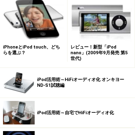
iPhoneとiPod touch、どち
レビュー！新型「iPod
らを選ぶ？
nano」(2009年9月発売 第5
世代)
iPod活用術～HiFiオーディオ化 オンキヨー
ND-S1試聴編
そのほかに「Video」タブではYouTubeにアップされてい
るミュージックビデオをアーティスト名や曲名で検索で
きる機能、「Community」タブでは歌詞を検索できる
iPod活用術～自宅でHiFiオーディオ化
「Song Lyrics Search」や自分の周りの人々が何を聴いて
いるかが地図上で確認できる「Music Maps」などの機能
も備えている。ぜひともiPod touchにインストールして