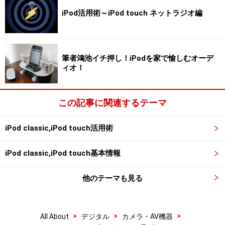
おきたいアプリの一つだ。
iPod活用術～iPod touch ネットラジオ編
・TuneWiki - Lyrics + Radio
http://itunes.apple.com/jp/app/tunewiki-lyrics-
筆者鴻池イチ押し！iPodを家で愉しむオーデ
radio/id320088832?mt=8
ィオ！
この記事に関連するテーマ
お気に入りのジャンルの曲を好きなだけ楽
iPod classic,iPod touch活用術
しめる
インターネットラジオ「AccuRadio」（無
iPod classic,iPod touch基本情報
料）
他のテーマも見る
>
>
>
All About
デジタル
カメラ・AV機器
お気に入りのジャンルの曲を好きなだけ楽しめるインターネ