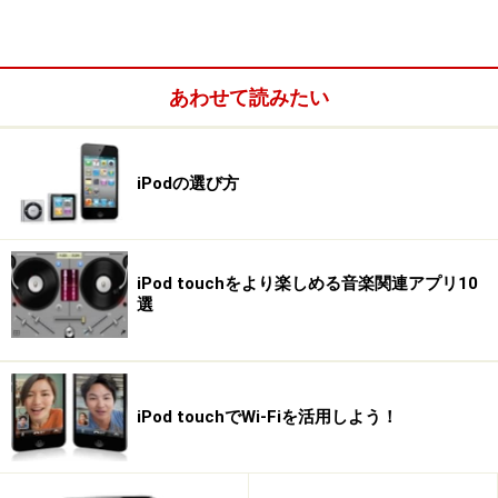
プリ「TuneWiki - Lyrics + Radio」（無料）
TuneWikiは、iPodライブラリに保存されている楽曲を再
生する際に歌詞を表示できるアプリだ。
あわせて読みたい
起動して「Media Library」から聴きたい楽曲を選ぶと、
自動的にジャケット画像と歌詞をインターネット経由で
iPodの選び方
ダウンロードし、楽曲のタイムラインに合わせて歌詞を
表示してくれる。歌詞を自分でスクロールする必要がな
いので、カラオケで歌う曲を練習したいという人に最適
iPod touchをより楽しめる音楽関連アプリ10
のアプリだ。
選
「Radio」を選択すると、「ShoutCast」対応のインター
ネットラジオを楽しむこともできる。こちらも流れてい
iPod touchでWi-Fiを活用しよう！
る楽曲の歌詞を自動的に取得して表示する機能を備えて
いる。