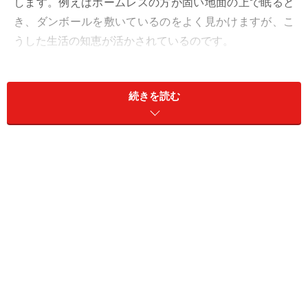
します。例えばホームレスの方が固い地面の上で眠ると
き、ダンボールを敷いているのをよく見かけますが、こ
うした生活の知恵が活かされているのです。
避難所で眠るときに特に重要なのは断熱性。冬に掛け布
続きを読む
団を何枚重ねても背筋が寒いことがありますが、これは
下から冷えが入ってくるからです。眠っているときの体
の熱は、掛け布団からより敷布団から多く逃げていくこ
とを覚えておいてください。毛布や布団が足りないとき
には、床に敷くだけでなく、体にも巻きつけると少し暖
かくなります。
集団生活によるストレスを軽減させるパー
ティションを作る
震災のあとは、命に危険がおよんだ経験やいろいろなも