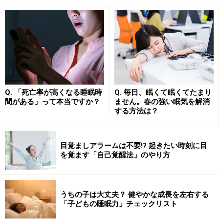
ことができるので、ぜひ試してみてください。自分だけ
の空間を確保した安心感から、眠りの質が改善します。
避難所にも「我が家」を…狭いスペースで
も「自分の空間」を作る
Q. 「死亡率が高くなる睡眠時
Q. 毎日、眠くて眠くてたまり
間がある」って本当ですか？
ません。春の強い眠気を解消
する方法は？
工夫次第で空間作りにも活用できるダンボール。手元のも
ので少しでも快適な空間を確保しましょう
目覚ましアラームは不要!? 起きたい時刻に目
を覚ます「自己覚醒法」のやり方
「天井が高い家に育った子どもは、大きな人間になる」
ともいわれますが、体育館のような天井の高さがある
と、暖かな空気は軽いので上に行き、かわりに冷たい空
うちの子は大丈夫？ 健やかな成長を左右する
気が床に降りてきてしまいます。そのため眠るときに寒
「子どもの睡眠力」チェックリスト
くて仕方がないという声も聞かれます。暖房をかけてい