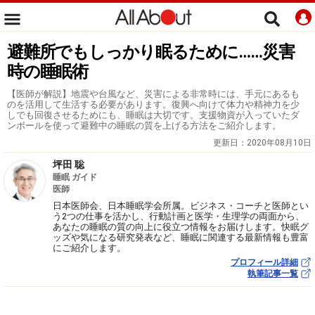
避難所でもしっかり眠るために……災害
時の睡眠術
【医師が解説】地震や台風など、災害による非常時には、手元にあるも
のを活用して生活する必要があります。復興へ向けて体力や精神力を少
しでも回復させるためにも、睡眠は大切です。支援物資が入っていたダ
ンボールを使って避難中の睡眠の質を上げる方法をご紹介します。
更新日：
2020年08月10日
坪田 聡
睡眠 ガイド
医師
日本医師会、日本睡眠学会所属。ビジネス・コーチと医師とい
う2つの仕事を活かし、行動計画と医学・生理学の両面から、
あなたの睡眠の質の向上に役立つ情報をお届けします。快眠グ
ッズや気になる研究発表など、睡眠に関連する最新情報も豊富
にご紹介します。
プロフィール詳細
執筆記事一覧