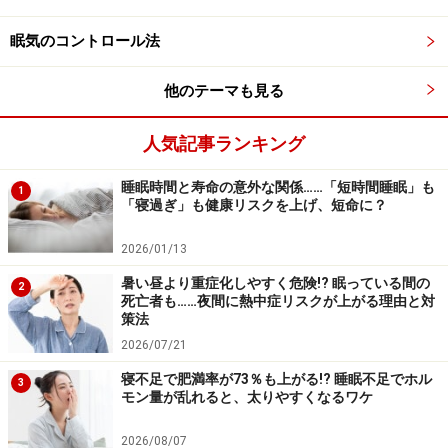
の広さが6畳半もあり、大人5人が横になれます。特殊な
眠気のコントロール法
工具なしで組み立てられ、大人が3～4人いれば1時間半
～2時間で完成します。屋外での耐久性が6カ月間あるこ
他のテーマも見る
とは実証済みで、20センチの積雪にも耐えられます。災
害がひと段落したら、自治体などでの備蓄を検討してい
人気記事ランキング
ただきたいものです。
睡眠時間と寿命の意外な関係……「短時間睡眠」も
1
「寝過ぎ」も健康リスクを上げ、短命に？
【関連サイト】
2026/01/13
段ボールベッドの作り方
暑い昼より重症化しやすく危険!? 眠っている間の
避難所用ダンボール仕切り「しきる君」
2
死亡者も……夜間に熱中症リスクが上がる理由と対
策法
避難所向け段ボールファニチャー
2026/07/21
寝不足で肥満率が73％も上がる!? 睡眠不足でホル
※記事内容は執筆時点のものです。最新の内容をご確認くださ
3
モン量が乱れると、太りやすくなるワケ
い。
※当サイトにおける医師・医療従事者等による情報の提供は、診
断・治療行為ではありません。診断・治療を必要とする方は、適
2026/08/07