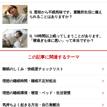
ても、体育館の床に眠った状態では、なかなか体が温ま
りません。
Q. 普段から不眠気味です。避難所生活に備え
られることはありますか？
定住型のホームレスの人たちはダンボールを集めて、
「ダンボールハウス」を作って暮らしています。ダンボ
Q. 10時間以上眠ってしまうことがあります。
ールの断熱性や保温性はかなり高いので、自分の体温だ
「寝過ぎも体に悪い」って本当ですか？
けで中はかなりあたたかくなり、眠りやすくなります。
この記事に関連するテーマ
ダンボールハウスを作るには、ダンボール・パーティシ
ョンに屋根をつければ簡単ですし、大きめの段ボール箱
睡眠のしくみ・快眠度チェックリスト
をいくつかつなげてその中に潜り込んでもよいでしょ
う。
理想の睡眠時間・睡眠不足対処法
屋外に建てるダンボールハウスもあります。
理想の睡眠環境・寝室・ベッド・生活習慣
気持ちよく起きる方法・自己覚醒法
佐合木材のダンボール仮設テント『
オクタゴン
』は、中