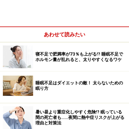
のを失ったことが、大きなストレスになります。気持ち
が落ち着いてきても、避難所での生活が長引くにつれ、
今度は多くの他人との共同生活がストレスのもとになっ
てきます。
あわせて読みたい
できるだけしっかり眠り、復興に向け体力を回復したく
ても、これらのストレスによってよく眠れなくなること
寝不足で肥満率が73％も上がる!? 睡眠不足で
ホルモン量が乱れると、太りやすくなるワケ
も多いものです。
そんな時は、ダンボールで作ったパーティションで他人
睡眠不足はダイエットの敵！ 太らないための
の視線を遮ることで、共同生活によるストレスが軽くな
眠り方
ります。ダンボールインテリアのサイト『
マゴクラ
』で
は、ハサミ１本でできる避難所パーティションの作り方
を提案しています。
暑い昼より重症化しやすく危険!? 眠っている
間の死亡者も……夜間に熱中症リスクが上がる
理由と対策法
支援物資が入っていた普通のダンボール箱で簡単に作る