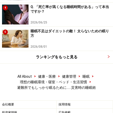
切な医療機関での受診をおすすめいたします。記事内容は執筆者
個人の見解によるものであり、全ての方への有効性を保証するも
Q. 「死亡率が高くなる睡眠時間がある」って本当
4
のではありません。当サイトで提供する情報に基づいて被ったい
ですか？
かなる損害についても、当社、各ガイド、その他当社と契約した
情報提供者は一切の責任を負いかねます。
2026/06/25
免責事項
睡眠不足はダイエットの敵！ 太らないための眠り
5
方
【編集部おすすめの購入サイト】
2026/08/01
Amazonで睡眠グッズをチェック！
ランキングをもっと見る
楽天市場で睡眠用品をチェック！
>
>
>
>
All About
健康・医療
健康管理
睡眠
>
理想の睡眠環境・寝室・ベッド・生活習慣
避難所でもしっかり眠るために……災害時の睡眠術
会社概要
採用情報
投資家情報
広告掲載