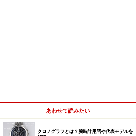
しかし、1963年に重大な転機が訪れた。ショパール家が
3代にわたり約100年も営んできた時計会社は後継者が途
絶え、ドイツ宝飾産業の中心地フォルツハイムでジュエ
リーと時計製造を手掛けてきたショイフレ家に経営が譲
り渡されたのである。それ以降、現在に至るまで一貫し
てショイフレ家によって営まれるショパールは、高級時
計と豪華なジュエリーを展開して、世界屈指のラグジュ
アリー・ブランドへと発展した。
新生ショパールの大ヒット作といえば、1976年に発表さ
れた、ダイヤモンドが文字盤の周囲を動き回る「ハッピ
ーダイヤモンド」である。また、1988年からイタリアの
あわせて読みたい
有名なクラシックカー・レース「ミッレ ミリア」のスポ
ンサードを務め、レースにちなんだスポーツウォッチを
毎年発表して、車と時計の両ファンから注目を浴びてい
クロノグラフとは？腕時計用語や代表モデルを