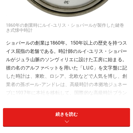
1860年の創業時にルイ-ユリス・ショパールが製作した鍵巻
き式懐中時計
ショパールの創業は1860年。150年以上の歴史を持つス
イス屈指の老舗である。時計師のルイ-ユリス・ショパー
ルがジュラ山脈のソンヴィリエに設けた工房に始まる。
彼の名のアルファベットを用いた「L.U.C」を文字盤に記
した時計は、東欧、ロシア、北欧などで人気を博し、創
業者の孫ポール-アンドレは、高級時計の本拠地ジュネー
ブに1937年に本社を移転して、国際的な高級時計ブラン
ドとしてビジネスを展開するようになった。
続きを読む
創業者ルイ・ユリス・ショパール（右端）と息子や孫