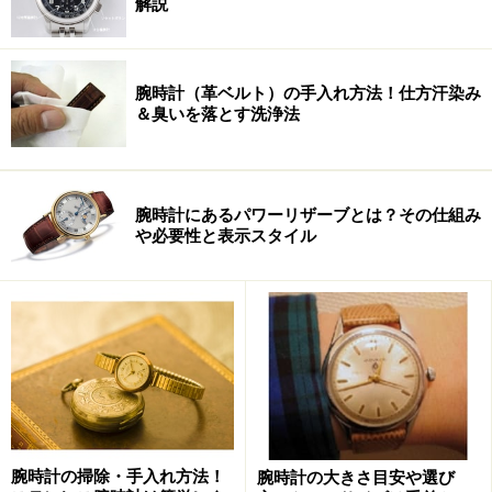
解説
る。
腕時計（革ベルト）の手入れ方法！仕方汗染み
次のページではフラッグシップモデルを紹介する。
＆臭いを落とす洗浄法
※記事内容は執筆時点のものです。最新の内容をご確認くださ
い。
腕時計にあるパワーリザーブとは？その仕組み
や必要性と表示スタイル
次のページへ
1
/
2
腕時計の掃除・手入れ方法！
腕時計の大きさ目安や選び