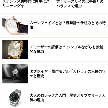
ステンレス腕時計は簡単にク
方！ケースサイズは手首との
リニーングを
バランスで選ぶ
ムーンフェイズとは？腕時計の仕組みとその特
徴
H.モーザーの評価は？ シンプルながらも独創
的な魅力
タグホイヤー傑作モデル「カレラ」の人気のワ
ケと歴史
大人のロレックス入門 歴史とサブマリーナ人
気の理由