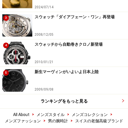
2024/07/14
スウォッチ「ダイアフェーン・ワン」再登場
3
2008/12/05
スウォッチから自動巻きクロノ新登場
4
2010/01/21
新生マーヴィンがいよいよ日本上陸
5
2009/09/08
ランキングをもっと見る
>
>
>
All About
メンズスタイル
メンズコレクション
>
>
メンズファッション
男の腕時計
スイスの老舗高級ブランド