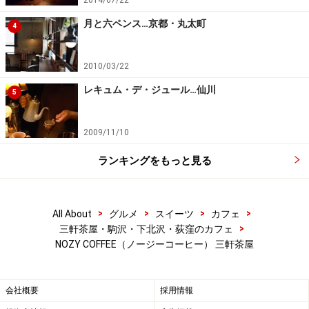
2014/07/22
月と六ペンス…京都・丸太町
4
2010/03/22
レキュム・デ・ジュール…仙川
5
2009/11/10
ランキングをもっと見る
>
>
>
>
All About
グルメ
スイーツ
カフェ
>
三軒茶屋・駒沢・下北沢・荻窪のカフェ
NOZY COFFEE（ノージーコーヒー） 三軒茶屋
会社概要
採用情報