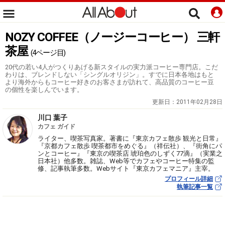
NOZY COFFEE（ノージーコーヒー） 三軒
茶屋
(4ページ目)
20代の若い4人がつくりあげる新スタイルの実力派コーヒー専門店。こだ
わりは、ブレンドしない「シングルオリジン」。すでに日本各地はもと
より海外からもコーヒー好きのお客さまが訪れて、高品質のコーヒー豆
の個性を楽しんでいます。
更新日：
2011年02月28日
川口 葉子
カフェ ガイド
ライター、喫茶写真家。著書に『東京カフェ散歩 観光と日常』
『京都カフェ散歩 喫茶都市をめぐる』（祥伝社）、『街角にパ
ンとコーヒー』『東京の喫茶店 琥珀色のしずく77滴』（実業之
日本社）他多数。雑誌、Web等でカフェやコーヒー特集の監
修、記事執筆多数。Webサイト『東京カフェマニア』主宰。
プロフィール詳細
執筆記事一覧