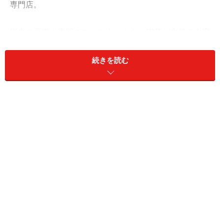
専門店。
従来の豆売り専門のロースターとも、喫茶が主役の自家
焙煎珈琲店とも、もちろん居心地重視のカフェとも違う
そのスタイルへの注目度は高く、日本各地はもとより海
続きを読む
外からもコーヒー好きのお客さまが訪れて、コーヒー豆
それぞれの持ち味と、ここで活躍するスタッフの持ち味
がつくりあげる魅力を楽しんでいます。