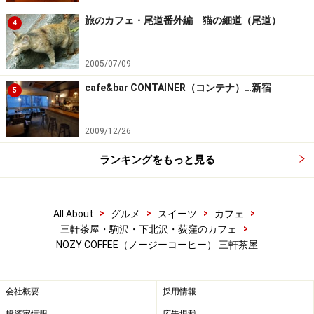
旅のカフェ・尾道番外編 猫の細道（尾道）
4
2005/07/09
cafe&bar CONTAINER（コンテナ）…新宿
5
2009/12/26
ランキングをもっと見る
>
>
>
>
All About
グルメ
スイーツ
カフェ
>
三軒茶屋・駒沢・下北沢・荻窪のカフェ
NOZY COFFEE（ノージーコーヒー） 三軒茶屋
会社概要
採用情報