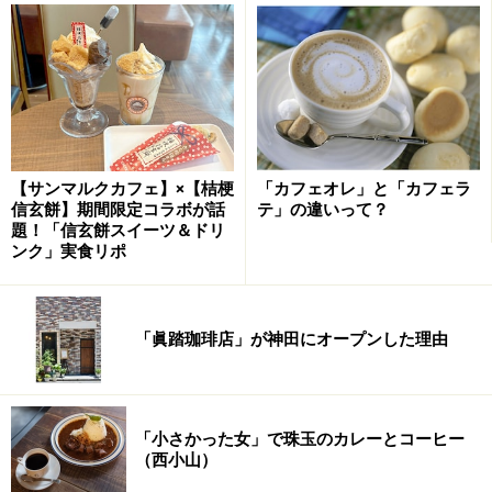
産地や品種ごと、収穫年ごとに多彩な個性を輝かせるコ
ーヒー豆。ひとつひとつの個性をそのままダイレクトに
味わい、違いを明確に楽しむためのシングルオリジンな
のです。
【サンマルクカフェ】×【桔梗
「カフェオレ」と「カフェラ
信玄餅】期間限定コラボが話
テ」の違いって？
題！「信玄餅スイーツ＆ドリ
ンク」実食リポ
吹き抜けの明るい地階フロアに、ガラス張りの焙煎室と販売
カウンター。
豆を購入したお客さまは通常350円のラテ（テイクアウ
「眞踏珈琲店」が神田にオープンした理由
ト可）が100円というサービスもあり、さっそくカウン
ターに並ぶコーヒー豆を物色しながら、自慢のラテをつ
くっていただきました。
「小さかった女」で珠玉のカレーとコーヒー
（西小山）
客席として用意された椅子は1階フロアの4席のみです