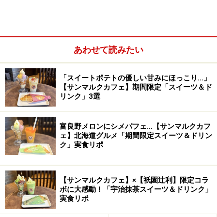
あわせて読みたい
中央：オーナー能城さん 右：ロースター菊池さん 左：チ
ーフバリスタ佐藤さん（2011年ジャパン ラテアートチャン
「スイートポテトの優しい甘みにほっこり…」
ピオンシップ9位入賞）
【サンマルクカフェ】期間限定「スイーツ＆ド
リンク」3選
コーヒー豆はシングルオリジンで。ブレン
ドはしない。
富良野メロンにシメパフェ…【サンマルクカフ
ェ】北海道グルメ「期間限定スイーツ＆ドリン
シングルオリジン＝ブレンドしない、単一の農園で生産
ク」実食リポ
された豆。北米が牽引する高品質なコーヒーの最新キー
ワードのひとつですね。
【サンマルクカフェ】×【祇園辻利】限定コラ
NOZY COFFEEが定義するシングルオリジンは「コーヒー
ボに大感動！「宇治抹茶スイーツ＆ドリンク」
の豆の生産国、生産地域、生産処理方法が明確で、それ
実食リポ
らが一切ブレンドされていないコーヒー豆のこと」。