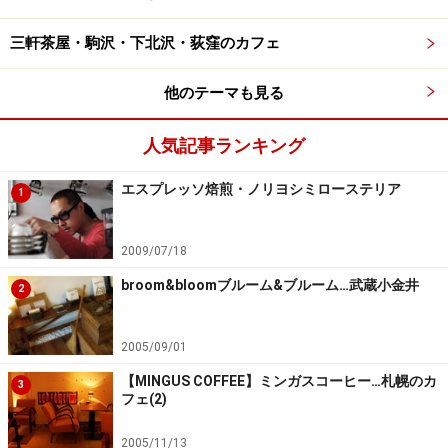
次のページへ
1
/
4
三軒茶屋・駒沢・下北沢・荻窪のカフェ
他のテーマも見る
人気記事ランキング
エスプレッソ焙煎・ノリヨシミローステリア
1
2009/07/18
broom&bloomブルーム&ブルーム…武蔵小金井
2
2005/09/01
【MINGUS COFFEE】ミンガスコーヒー…札幌のカ
3
フェ(2)
2005/11/13