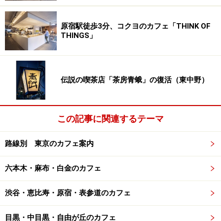
が、お店の入口横には犬のリードをつなぐドッグポール
とベンチがあり、愛犬と世田谷公園を散歩がてら立ち寄
原宿駅徒歩3分、コクヨのカフェ「THINK OF
り、このベンチでコーヒーを楽しんでいく人も。
THINGS」
また、地階でスタッフのお仕事ぶりを眺めながら立ち飲
みする人々も少なくないそう。
伝説の喫茶店「茶房青蛾」の復活（東中野）
弱冠23歳のオーナー、能城政隆さんは大学在学中に湘南
台で半年間「のーじー珈琲」を開店。私がはじめて能城
さんのお名前を聞いたのはこの時期でした。熱意ある優
この記事に関連するテーマ
秀な学生が小さなコーヒー専門店を開いた、と。
路線別 東京のカフェ案内
次ページ
で能城さんにうかがったお話をお届けします。
六本木・麻布・白金のカフェ
※記事内容は執筆時点のものです。最新の内容をご確認くださ
い。
渋谷・恵比寿・原宿・表参道のカフェ
※メニューや料金などのデータは、取材時または記事公開時点で
の内容です。
目黒・中目黒・自由が丘のカフェ