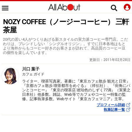
NOZY COFFEE（ノージーコーヒー） 三軒
茶屋
20代の若い4人がつくりあげる新スタイルの実力派コーヒー専門店。こだ
わりは、ブレンドしない「シングルオリジン」。すでに日本各地はもと
より海外からもコーヒー好きのお客さまが訪れて、高品質のコーヒー豆
の個性を楽しんでいます。
更新日：
2011年02月28日
川口 葉子
カフェ ガイド
ライター、喫茶写真家。著書に『東京カフェ散歩 観光と日常』
『京都カフェ散歩 喫茶都市をめぐる』（祥伝社）、『街角にパ
ンとコーヒー』『東京の喫茶店 琥珀色のしずく77滴』（実業之
日本社）他多数。雑誌、Web等でカフェやコーヒー特集の監
修、記事執筆多数。Webサイト『東京カフェマニア』主宰。
プロフィール詳細
執筆記事一覧