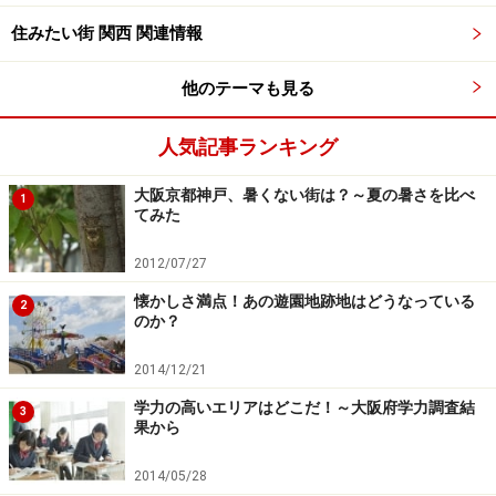
表3は人口増加に関するものです。現在の人口を過去の
住みたい街 関西 関連情報
それと比較した時、起点がどこになるかで「人口が増加
した街」はがらっと顔ぶれが変わります。
他のテーマも見る
昭和55年と平成17年の比較では上位3区は西区（35％
人気記事ランキング
増）、鶴見区（21%）、都島区（19%）。都心である西
大阪京都神戸、暑くない街は？～夏の暑さを比べ
1
区と、その周辺の都島区、鶴見区（また鶴見区！）での
てみた
人口増加が著しいです。
2012/07/27
しかし平成12年と平成17年との比較では周辺部の名前は
懐かしさ満点！あの遊園地跡地はどうなっている
2
のか？
消え、中央区（21％）、西区（14%）、福島区／北区／
天王寺区（いずれも9%）といった都心部での増加が顕著
2014/12/21
になります。「都心回帰」といわれますが数字の面から
学力の高いエリアはどこだ！～大阪府学力調査結
3
も顕著です。
果から
2014/05/28
「子供が多い」「家族数が多い」「人口が増えている」