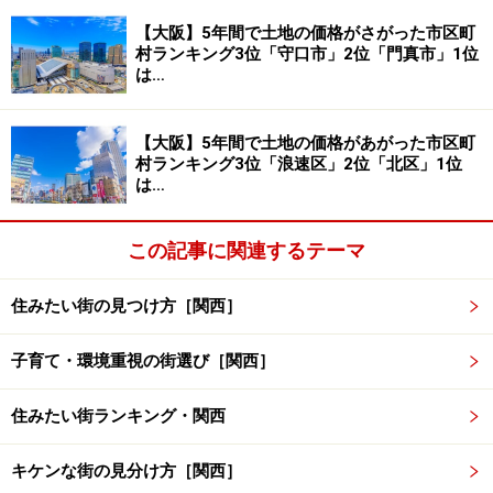
【大阪】5年間で土地の価格がさがった市区町
一方、高齢単身世帯は、その割合が一番低いのは、なん
村ランキング3位「守口市」2位「門真市」1位
とまたまた鶴見区で8.8%。大阪市平均12.0％を大きく下
は…
回り、一番高齢単身世帯割合の多い西成区（26.7%）の
およそ三分の一となります。
【大阪】5年間で土地の価格があがった市区町
村ランキング3位「浪速区」2位「北区」1位
は…
20年では都市周辺部、10年では都市部が増
この記事に関連するテーマ
加
住みたい街の見つけ方［関西］
表3【人口増加】（出典：昭和55年、平成12年／17年国勢調
子育て・環境重視の街選び［関西］
査）
住みたい街ランキング・関西
人口に関しては、当然、減少しているエリアよりも増加
しているエリアの方が元気だといえます。
キケンな街の見分け方［関西］