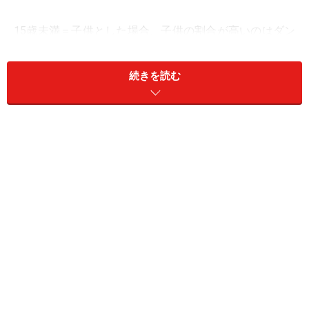
15歳未満＝子供とした場合、子供の割合が高いのはダン
トツで鶴見区。その割合は16.7%。大阪市平均が12.0%、
鶴見区に続く2位が西淀川区の13.9%ですので、いかに鶴
続きを読む
見区の「子供人口割合」が高いかがわかります。
ちなみに全国平均は13.3%、大阪府平均が13.7%。全国的
に見ても鶴見区は子供が多いエリアといえます。
また、鶴見区は65歳以上、すなわち高齢者の割合が低い
区でもあります（24区中2位、TOPは西区で14.5%）。
高齢者が少なく子供が多い。大阪市内で一番の「若い
街」は鶴見区といえます。