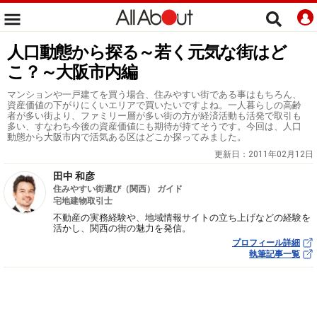
人口動態から探る～若く元気な街はど
こ？～大阪市内編
マンションや一戸建てを買う場合、住みやすい街である事はもちろん、
資産価値の下がりにくいエリアで買いたいですよね。一人暮らしの高齢
者が多い街より、ファミリー層が多い街の方が経済活動も活発で取引も
多い、すなわち今後の資産価値にも期待が持てそうです。今回は、人口
動態から大阪市内で活気ある区はどこか探ってみました。
更新日：
2011年02月12日
田中 和彦
住みやすい街選び（関西） ガイド
宅地建物取引士
不動産の実務経験や、地域情報サイトの立ち上げなどの経験を
活かし、関西の街の魅力を発信。
プロフィール詳細
執筆記事一覧