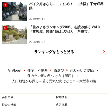
という三つの切り口から大阪市内24区を見てみました
バイク好きならここに住め！～（大阪）下寺町界
4
隈
が、どの切り口でも「元気」だったのは鶴見区。子供の
割合、世帯人数ともに24区中1位、人口増加では昭和55
2010/04/14
年から平成17年にかけての増加割合が24区中2位。区単
「住みよさランキング2005」を読み解く Vol.3
5
位で見た場合、「大阪一元気な区」といって差し支えな
「富裕度」関西1位は…やはり「芦屋市」
いでしょう。
2006/01/22
そんな鶴見区の、元気の源をみつけに区役所周辺を少し
ランキングをもっと見る
歩いてみました。
次のページ
では、その様子を写真中心
に紹介いたします。
>
>
>
>
All About
住宅・不動産
街選び
住みたい街 関西
※記事内容は執筆時点のものです。最新の内容をご確認くださ
>
住みたい街の見つけ方［関西］
い。
人口動態から探る～若く元気な街はどこ？～大阪市内編
次のページへ
1
/
3
会社概要
採用情報
投資家情報
広告掲載