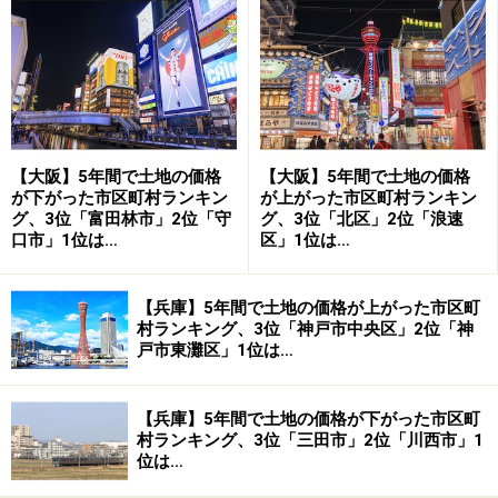
らしよりも大家族が多い街の方が元気であるといえま
す。表2の「世帯人数」は「一世帯あたりの親族人数」
を平成17年国勢調査で比較したものです。TOPは鶴見区
の2.51人、2位は平野区（2.37人）、3位住之江区（2.35
人）。大阪市平均は2.11人となってます。鶴見区は「大
家族」の多い区という事になります。
【大阪】5年間で土地の価格
【大阪】5年間で土地の価格
が下がった市区町村ランキン
が上がった市区町村ランキン
グ、3位「富田林市」2位「守
グ、3位「北区」2位「浪速
世帯人数は同居親族の人数ですので、例えば3世代や叔
口市」1位は…
区」1位は…
父叔母が住むような大家族が多いと大きな数字となりま
す。というわけで世帯類型で「夫婦＋子供世帯」の割合
【兵庫】5年間で土地の価格が上がった市区町
を調べたところ、こちらもTOPは鶴見区で30.4%。大阪
村ランキング、3位「神戸市中央区」2位「神
戸市東灘区」1位は…
市平均の24.1%を5%以上高い割合です。
鶴見区の世帯人数が多いのは、子供（15歳未満）の割合
【兵庫】5年間で土地の価格が下がった市区町
村ランキング、3位「三田市」2位「川西市」1
が多い事も合わせ、子育ファミリー層の割合が高いと考
位は…
えて差し支えないでしょう。