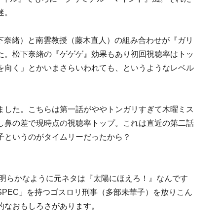
迷。
松下奈緒）と南雲教授（藤木直人）の組み合わせが『ガリ
た。松下奈緒の『ゲゲゲ』効果もあり初回視聴率はトッ
を向く」とかいまさらいわれても、というようなレベル
ました。こちらは第一話がややトンガリすぎて木曜ミス
し鼻の差で現時点の視聴率トップ。これは直近の第二話
子というのがタイムリーだったから？
ら明らかなように元ネタは『太陽にほえろ！』なんです
SPEC」を持つゴスロリ刑事（多部未華子）を放りこん
的なおもしろさがあります。