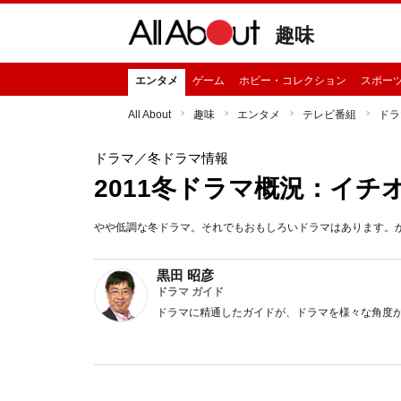
趣味
エンタメ
ゲーム
ホビー・コレクション
スポー
All About
趣味
エンタメ
テレビ番組
ドラ
ドラマ
／冬ドラマ情報
2011冬ドラマ概況：イ
やや低調な冬ドラマ。それでもおもしろいドラマはあります。
黒田 昭彦
ドラマ ガイド
ドラマに精通したガイドが、ドラマを様々な角度