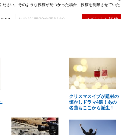
クリスマスイブが題材の
に
懐かしドラマ4選！あの
名曲もここから誕生！