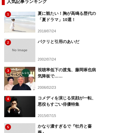
人気記事ランキング
夏に観たい！胸が高鳴る歴代の
1
「夏ドラマ」10選！
2018/07/24
パクリと引用のあいだ
2
2002/07/24
視聴率低下の渡鬼、藤岡琢也病
3
気降板で……
2006/02/23
コメディを演じる笑顔が一転、
4
悪役もすごい俳優特集
2015/07/15
かなり濃すぎるで『牡丹と薔
5
薇』