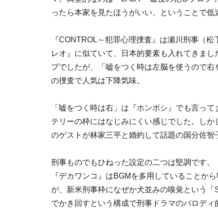
ったら本家を見たほうがいい、ということで低
『CONTROL～犯罪心理捜査』は瀬川刑事（
レオ』に似ていて、日本的要素も入れてきまし
プでしたが、「嘘をつく時は左脳を使うので右
の捜査で人気は下降気味。
「嘘をつく時は右」は『ホンボシ』でも言って
テリーの枠にはなじみにくい感じでした。しか
のゲストが林家三平と婚約して話題の国分佐智
刑事ものでもひねった設定の二つは堅調です。
『デカワンコ』はBGMを多用していることか
が、新米刑事枠になぜか犬並みの嗅覚という「
でかき回すという構成で刑事ドラマのパロディ