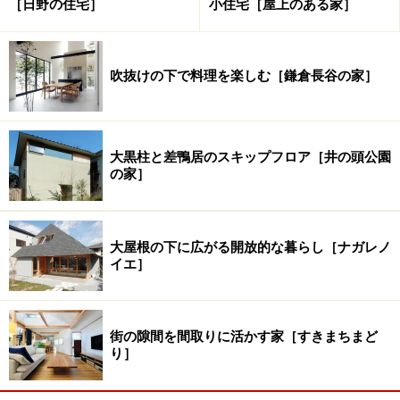
［日野の住宅］
小住宅［屋上のある家］
吹抜けの下で料理を楽しむ［鎌倉長谷の家］
1. 2軒の家に挟まれるように建つ。
2. 北側の正面。屋根の高さは6.3m。
3. 東側の外観。奥行は14m。屋根が下がっているところ
大黒柱と差鴨居のスキップフロア［井の頭公園
が中庭。
の家］
4. 西側の外観。 2階に2つ窓が見える。
大屋根の下に広がる開放的な暮らし［ナガレノ
イエ］
この究極とも言える厳しい条件に久保さんの出した答え
は、道路から軽自動車1台分セットバックさせたところ
に、間口1.8m、奥行き14mの中庭付きの2階家を木造で
街の隙間を間取りに活かす家［すきまちまど
建てるというものでした。外壁は黒いガルバリウム鋼板
り］
で仕上げられ、窓は東西の壁面に合計5しかありませ
ん。さぞや室内は洞窟のように暗いのではという私の心