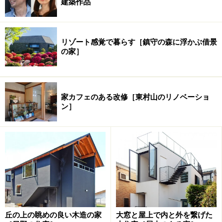
建築作品
リゾート感覚で暮らす［鎮守の森に浮かぶ借景
の家］
家カフェのある改修［東村山のリノベーショ
ン］
丘の上の眺めの良い木造の家
大窓と屋上で内と外を繋げた