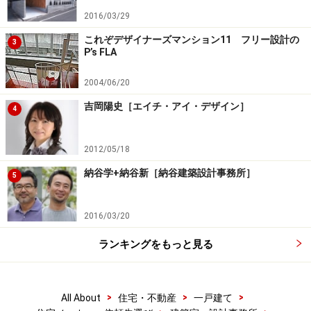
2016/03/29
これぞデザイナーズマンション11 フリー設計の
3
P’s FLA
2004/06/20
吉岡陽史［エイチ・アイ・デザイン］
4
2012/05/18
納谷学+納谷新［納谷建築設計事務所］
5
2016/03/20
ランキングをもっと見る
>
>
>
All About
住宅・不動産
一戸建て