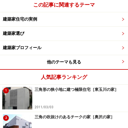
この記事に関連するテーマ
配は、玄関ドアを開けるなり払拭されました。
建築家住宅の実例
◆建築家プロフィールと建築データ
建築家選び
建築家プロフィール
※記事内容は執筆時点のものです。最新の内容をご確認くださ
他のテーマも見る
い。
人気記事ランキング
次のページへ
1
/
5
三角形の狭小地に建つ極限住宅［東玉川の家］
1
2011/03/03
三角の吹抜けのあるチークの家［奥沢の家］
2