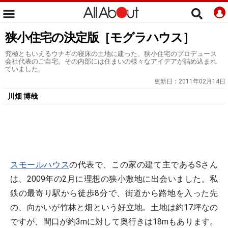
狭小住宅の決定版［モグラハウス］
究極ともいえるウナギの寝床の土地に建った、狭小住宅のプロデュース
会社代表のご自宅。その内部には住まいの様々なアイデアが詰め込まれ
ていました。
更新日：
2011年02月14日
川畑 博哉
スモールハウス
の代表で、この家の建て主であるSさん
は、2009年の2月に理想の狭小敷地に出会いました。私
鉄の最寄り駅から徒歩8分で、街道から路地を入った先
の、向かいが竹林と畑という好立地。土地は約17坪なの
ですが、間口が約3mに対して奥行きは18mもあります。