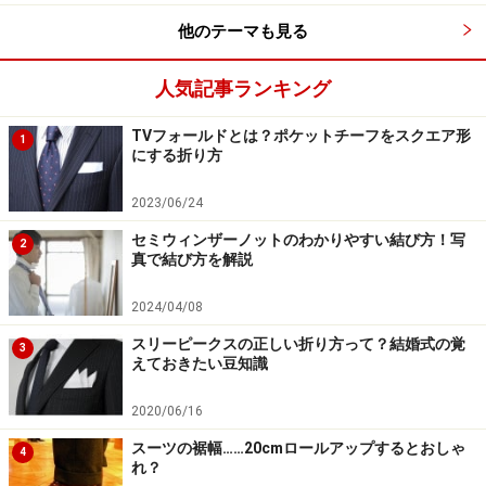
手順6
他のテーマも見る
大剣でできたループに剣先を上から下へ引き通します。
人気記事ランキング
TVフォールドとは？ポケットチーフをスクエア形
1
にする折り方
プレーンノットの結び方手順7
2023/06/24
セミウィンザーノットのわかりやすい結び方！写
2
真で結び方を解説
手順7
大剣を引きながらディンプルを作り、ノットの形を整え
2024/04/08
ます。ここで大剣を引きすぎると、ノットのサイズが小
スリーピークスの正しい折り方って？結婚式の覚
3
えておきたい豆知識
さくなってしまうので注意。
2020/06/16
スーツの裾幅……20cmロールアップするとおしゃ
4
れ？