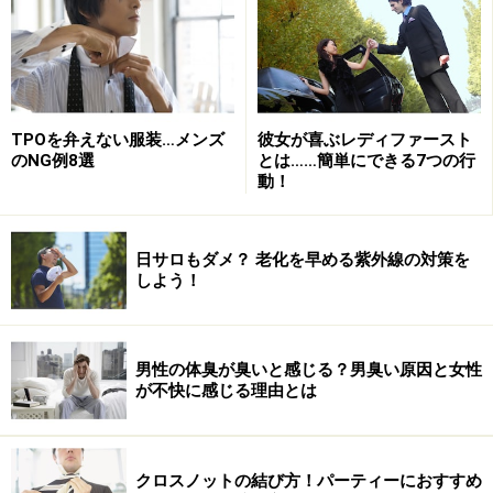
TPOを弁えない服装…メンズ
彼女が喜ぶレディファースト
プレーンノットの結び方手順4
のNG例8選
とは……簡単にできる7つの行
動！
手順4
日サロもダメ？ 老化を早める紫外線の対策を
しよう！
もう一度、大剣をぐるりと反対側へ。
男性の体臭が臭いと感じる？男臭い原因と女性
プレーンノットの結び方手順5
が不快に感じる理由とは
クロスノットの結び方！パーティーにおすすめ
手順5