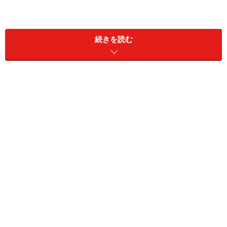
プレーンノットの結び方手順1
続きを読む
手順1
ネクタイの表面が上になるよう首に掛けます。
プレーンノットの結び方手順2
手順2
大剣を小剣の上にクロスさせます。このとき、結び目を
作る場所でノットの大きさが決まってくるので調整しま