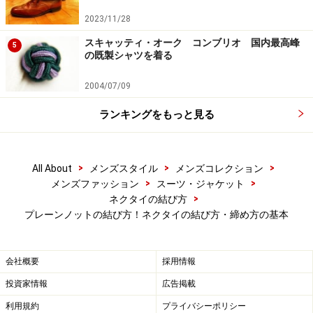
2023/11/28
スキャッティ・オーク コンブリオ 国内最高峰
5
の既製シャツを着る
2004/07/09
ランキングをもっと見る
>
>
>
All About
メンズスタイル
メンズコレクション
>
>
メンズファッション
スーツ・ジャケット
プレーンノットの完成！
>
ネクタイの結び方
プレーンノットの結び方！ネクタイの結び方・締め方の基本
完成形
会社概要
採用情報
投資家情報
広告掲載
小剣を引いてノットを納めます。ノットは左右対称の二
利用規約
プライバシーポリシー
等辺三角形にはなりません。ちょっと曲がってるぐらい