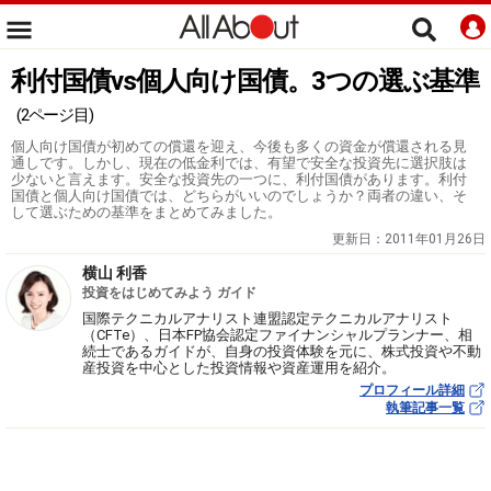
利付国債vs個人向け国債。3つの選ぶ基準
(2ページ目)
個人向け国債が初めての償還を迎え、今後も多くの資金が償還される見
通しです。しかし、現在の低金利では、有望で安全な投資先に選択肢は
少ないと言えます。安全な投資先の一つに、利付国債があります。利付
国債と個人向け国債では、どちらがいいのでしょうか？両者の違い、そ
して選ぶための基準をまとめてみました。
更新日：
2011年01月26日
横山 利香
投資をはじめてみよう ガイド
国際テクニカルアナリスト連盟認定テクニカルアナリスト
（CFTe）、日本FP協会認定ファイナンシャルプランナー、相
続士であるガイドが、自身の投資体験を元に、株式投資や不動
産投資を中心とした投資情報や資産運用を紹介。
プロフィール詳細
執筆記事一覧