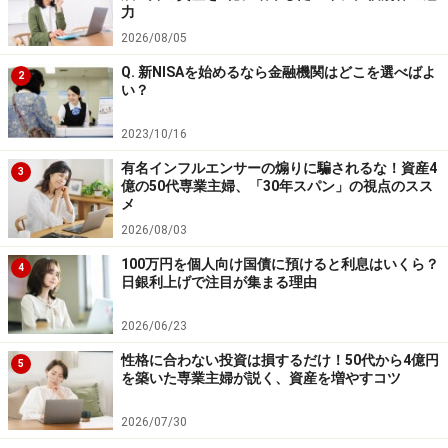
力
2026/08/05
Q. 新NISAを始めるなら金融機関はどこを選べばよ
2
い？
2023/10/16
有名インフルエンサーの煽りに騙されるな！資産4
3
億の50代専業主婦、「30年スパン」の視点のスス
メ
2026/08/03
100万円を個人向け国債に預けると利息はいくら？
4
日銀利上げで注目が集まる理由
2026/06/23
性格に合わない投資は損するだけ！50代から4億円
5
を築いた専業主婦が説く、資産を増やすコツ
2026/07/30