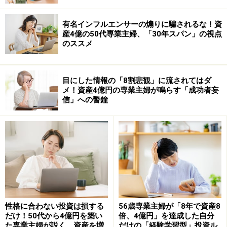
有名インフルエンサーの煽りに騙されるな！資
産4億の50代専業主婦、「30年スパン」の視点
のススメ
目にした情報の「8割悲観」に流されてはダ
メ！資産4億円の専業主婦が鳴らす「成功者妄
信」への警鐘
性格に合わない投資は損する
56歳専業主婦が「8年で資産8
だけ！50代から4億円を築い
倍、4億円」を達成した自分
た専業主婦が説く、資産を増
だけの「経験学習型」投資ル