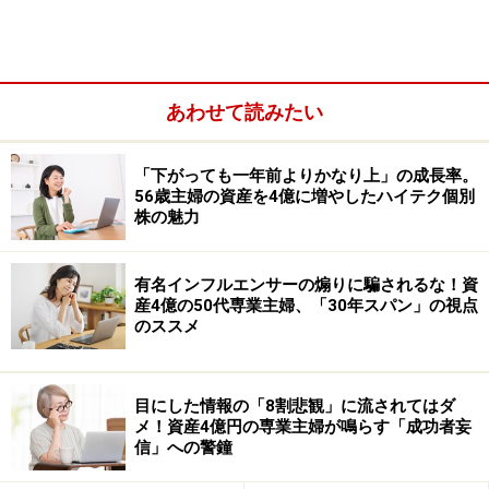
あわせて読みたい
「下がっても一年前よりかなり上」の成長率。
2026年5月の権利取り最終日は5月27日です。今回は、5
56歳主婦の資産を4億に増やしたハイテク個別
株の魅力
月権利確定の銘柄のなかから、「長期保有」「安定性」
という観点で注目したい3銘柄を紹介します。
有名インフルエンサーの煽りに騙されるな！資
産4億の50代専業主婦、「30年スパン」の視点
サカタのタネ＜1377＞
のススメ
サカタのタネ＜1377＞は種苗大手で、野菜や花の種子を
世界展開しています。農業関連という安定需要型ビジネ
目にした情報の「8割悲観」に流されてはダ
スであり、長期保有目線の投資家からも人気がありま
メ！資産4億円の専業主婦が鳴らす「成功者妄
信」への警鐘
す。株主優待は、三越伊勢丹が運用するサイトで使用で
きるカタログギフトです。世界的な人口増加や食料問題