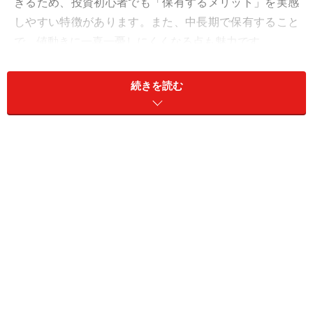
きるため、投資初心者でも「保有するメリット」を実感
しやすい特徴があります。また、中長期で保有すること
で、値動きに一喜一憂しにくくなる点も魅力です。
特に、安定した事業基盤を持つ企業は、NISAとの相性が
続きを読む
よいと考える投資家も少なくありません。生活関連サー
ビスや安定需要型ビジネスは、景気変動の影響を比較的
受けにくいケースもあります。
一方で、優待制度は将来的に変更される可能性もありま
す。そのため、「優待だけ」で判断するのではなく、業
績や財務内容、配当方針なども含めて考えることが重要
です。