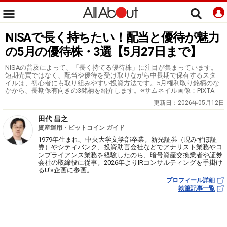
NISAで長く持ちたい！配当と優待が魅力
の5月の優待株・3選【5月27日まで】
NISAの普及によって、「長く持てる優待株」に注目が集まっています。
短期売買ではなく、配当や優待を受け取りながら中長期で保有するスタ
イルは、初心者にも取り組みやすい投資方法です。5月権利取り銘柄のな
かから、長期保有向きの3銘柄を紹介します。※サムネイル画像：PIXTA
更新日：
2026年05月12日
田代 昌之
資産運用・ビットコイン ガイド
1979年生まれ、中央大学文学部卒業。新光証券（現みずほ証
券）やシティバンク、投資助言会社などでアナリスト業務やコ
ンプライアンス業務を経験したのち、暗号資産交換業者や証券
会社の取締役に従事。2026年よりIRコンサルティングを手掛け
るU's企画に参画。
プロフィール詳細
執筆記事一覧