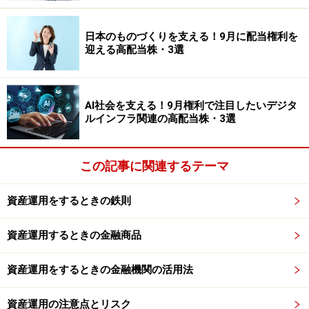
くないでしょう。
日本のものづくりを支える！9月に配当権利を
ウェザーニューズ＜4825＞
迎える高配当株・3選
ウェザーニューズ＜4825＞は、民間気象情報サービス大
手です。法人向け気象情報サービスなど独自性の高いビ
AI社会を支える！9月権利で注目したいデジタ
ジネスを展開しています。安定収益型のIT関連企業とし
ルインフラ関連の高配当株・3選
て知られており、中長期投資家からも注目される存在で
す。株主優待では、200株以上保有の株主を対象に、自
この記事に関連するテーマ
社サービス関連特典などが用意されています。気象情報
は物流、航空、海運、建設など幅広い業界で利用されて
資産運用をするときの鉄則
おり、社会インフラ的な側面を持つ点も特徴です。近年
は異常気象への関心も高まっており、防災関連という観
資産運用するときの金融商品
点からも注目されるでしょう。
資産運用をするときの金融機関の活用法
※株主優待に関する情報は、記事執筆時点のものになり
ます。詳細につきましては、各社が発表している株主優
資産運用の注意点とリスク