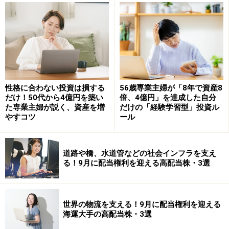
への関心が高まるなか、農業関連分野は中長期テーマと
して注目されることもあります。なお、株主優待の権利
に保有期間1年以上という条件はありますが、5年以上の
保有で、株主優待が大幅に拡充される制度を導入してい
ます。こうした制度も中長期向けと言えるでしょう。
性格に合わない投資は損する
56歳専業主婦が「8年で資産8
日本毛織＜3201＞
だけ！50代から4億円を築い
倍、4億円」を達成した自分
た専業主婦が説く、資産を増
だけの「経験学習型」投資ル
やすコツ
ール
日本毛織＜3201＞は衣料、商業施設、不動産など幅広い
事業を展開しています。11月決算企業ですが、株主優待
の権利取りは年1回の5月末となっており、QUOカードや
道路や橋、水道管などの社会インフラを支え
自社グループ関連優待などが用意されています（1年以
る！9月に配当権利を迎える高配当株・3選
上継続保有が条件）。事業の多角化が進んでいることか
ら、特定分野の景気変動に依存しにくい点も特徴です。
比較的安定した配当政策を意識する投資家も多く、優待
世界の物流を支える！9月に配当権利を迎える
海運大手の高配当株・3選
と合わせた「総合利回り」に注目する個人投資家も少な