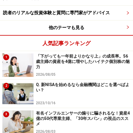
待内容をご確認ください。
※記載されている情報は、正確かつ信頼しうると判断し
読者のリアルな投資体験と質問に専門家がアドバイス
た情報源から入手しておりますが、その正確性または完
全性を保証したものではありません。予告なく変更され
他のテーマも見る
る場合があります。また、資産運用、投資はリスクを伴
人気記事ランキング
います。投資に関する最終判断は、ご自身の責任でお願
いします。
「下がっても一年前よりかなり上」の成長率。56
1
※投資金額には、株式購入時に必要となる証券会社の売
歳主婦の資産を4億に増やしたハイテク個別株の魅
力
買手数料などは含んでおりません。
2026/08/05
Q. 新NISAを始めるなら金融機関はどこを選べばよ
※記事内容は執筆時点のものです。最新の内容をご確認くださ
2
い？
い。
本記事の内容は一般的な情報提供を目的としており、特定の金融
商品や投資行動を推奨するものではありません。
2023/10/16
投資や資産運用に関する最終的なご判断はご自身の責任において
行ってください。
有名インフルエンサーの煽りに騙されるな！資産4
3
掲載情報の正確性・完全性については十分に配慮しております
億の50代専業主婦、「30年スパン」の視点のスス
が、その内容を保証するものではなく、これに基づく損失・損害
メ
などについて当社は一切の責任を負いません。
2026/08/03