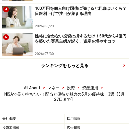
最新の情報や詳細については、必ず各金融機関やサービス提供者
の公式情報をご確認ください。
100万円を個人向け国債に預けると利息はいくら？
4
日銀利上げで注目が集まる理由
【編集部おすすめの購入サイト】
2026/06/23
性格に合わない投資は損するだけ！50代から4億円
5
Amazonで資産運用の書籍をチェック！
を築いた専業主婦が説く、資産を増やすコツ
2026/07/30
楽天市場で資産運用関連の書籍をチェック！
ランキングをもっと見る
【編集部からのお知らせ】
・「家計」について、
アンケート（2026/8/31まで）
を実施
中です！
>
>
>
>
All About
マネー
投資
資産運用
※抽選で20名にAmazonギフト券1000円分プレゼント
NISAで長く持ちたい！配当と優待が魅力の5月の優待株・3選【5月
※謝礼付きの限定アンケートやモニター企画に参加が可能に
27日まで】
なります
会社概要
採用情報
投資家情報
広告掲載