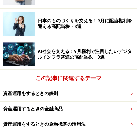
が上昇すれば国債を選ぶケースが出てくるためです。そ
の結果、REIT価格が下落することがあります。
日本のものづくりを支える！9月に配当権利を
迎える高配当株・3選
金利上昇局面で見るべきポイント
ただし、「金利が上がるとREITは必ず下落する」という
AI社会を支える！9月権利で注目したいデジタ
わけではありません。景気が改善し、企業活動が活発に
ルインフラ関連の高配当株・3選
なるとオフィス需要が増えることがあります。また、観
光客が増えればホテル需要が拡大することもあります。
この記事に関連するテーマ
その結果、賃料収入が増加し、金利上昇の影響を吸収す
るケースもあります。
資産運用をするときの鉄則
重要なのは、
資産運用するときの金融商品
どの不動産に投資しているのか
空室率はどうか
資産運用をするときの金融機関の活用法
賃料は上昇しているか