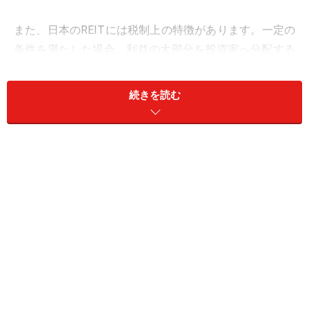
また、日本のREITには税制上の特徴があります。一定の
条件を満たした場合、利益の大部分を投資家へ分配する
ことで法人税負担を軽減できる仕組みがあります。その
ため、REITは利益を内部留保するよりも、投資家へ還元
続きを読む
する傾向があります。これが比較的高い分配利回りにつ
ながる理由の1つです。
もちろん、将来の分配金額が保証されているわけではあ
りません。しかし、安定した賃料収入を背景に、定期的
な収入を期待する投資家から注目されています。
株の配当金との違い
REITの分配金は、株式の配当金と似ているようで少し異
なります。株式の場合、企業が事業活動で得た利益の一
部を株主へ還元します。一方、REITの場合は不動産から