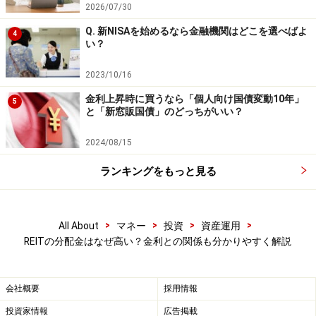
REITを見るとき、どうしても利回りに目が行きがちで
2026/07/30
す。しかし、高い利回りには理由があります。不動産市
Q. 新NISAを始めるなら金融機関はどこを選べばよ
4
い？
場の環境が厳しかったり、投資家が将来の収益に不安を
感じていたりする場合もあります。
2023/10/16
そのため、
金利上昇時に買うなら「個人向け国債変動10年」
5
と「新窓販国債」のどっちがいい？
分配金
2024/08/15
投資対象
ランキングをもっと見る
金利環境
財務内容
>
>
>
>
All About
マネー
投資
資産運用
を総合的に確認することが重要です。
REITの分配金はなぜ高い？金利との関係も分かりやすく解説
REITは定期的な収入を期待できる魅力的な商品ですが、
利回りだけで判断するのではなく、その裏側にある収益
会社概要
採用情報
構造にも目を向けたいところです。分配金の仕組みや金
投資家情報
広告掲載