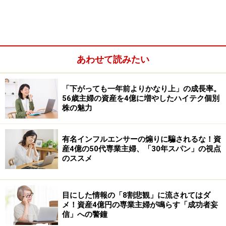
生まれる賃料収入などが分配金の原資になります。
あわせて読みたい
「下がっても一年前よりかなり上」の成長率。
56歳主婦の資産を4億に増やしたハイテク個別
株の魅力
有名インフルエンサーの煽りに騙されるな！資
産4億の50代専業主婦、「30年スパン」の視点
のススメ
例えば景気回復によってオフィス需要やホテル需要が増
えれば、REITの収益改善につながることがあります。逆
に空室率が上昇したり、不動産市場が悪化したりすると
目にした情報の「8割悲観」に流されてはダ
メ！資産4億円の専業主婦が鳴らす「成功者妄
収益が低下する可能性もあります。
信」への警鐘