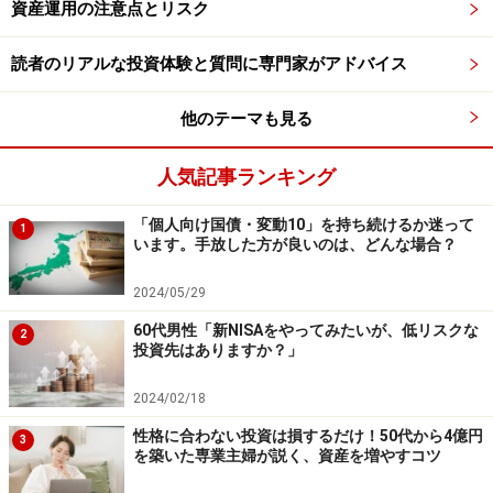
資産運用の注意点とリスク
借入比率は高すぎないか
読者のリアルな投資体験と質問に専門家がアドバイス
といった点です。単純に利回りだけを見るのではなく、
運用内容にも目を向けることが大切です。
他のテーマも見る
人気記事ランキング
「個人向け国債・変動10」を持ち続けるか迷って
1
います。手放した方が良いのは、どんな場合？
2024/05/29
60代男性「新NISAをやってみたいが、低リスクな
2
投資先はありますか？」
2024/02/18
性格に合わない投資は損するだけ！50代から4億円
3
分配金だけで判断しないことが大切
を築いた専業主婦が説く、資産を増やすコツ