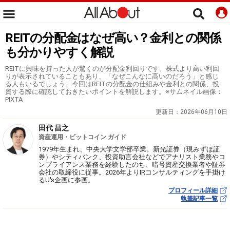
REITの分配金はなぜ高い？金利との関係
も分かりやすく解説
REITに興味を持った人が驚くのが分配金利回りです。株式より高い利回
りが表示されていることもあり、「なぜこんなに高いのだろう」と感じ
る人もいるでしょう。今回はREITの分配金の仕組みや金利との関係、投
資する際に確認しておきたいポイントを解説します。※サムネイル画像：
PIXTA
更新日：
2026年06月10日
田代 昌之
資産運用・ビットコイン ガイド
1979年生まれ、中央大学文学部卒業。新光証券（現みずほ証
券）やシティバンク、投資助言会社などでアナリスト業務やコ
ンプライアンス業務を経験したのち、暗号資産交換業者や証券
会社の取締役に従事。2026年よりIRコンサルティングを手掛け
るU's企画に参画。
プロフィール詳細
執筆記事一覧