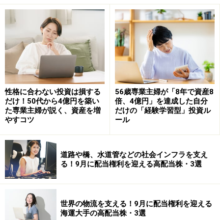
つまり、株式が企業業績の影響を受けるのに対し、REIT
は不動産市場の影響を受けやすいという違いがありま
す。
金利が上がるとREITはどうなる？
REITを考えるうえで欠かせないのが金利です。一般的に
金利が上昇すると、REIT価格にはマイナス要因になるこ
性格に合わない投資は損する
56歳専業主婦が「8年で資産8
だけ！50代から4億円を築い
倍、4億円」を達成した自分
とがあります。
た専業主婦が説く、資産を増
だけの「経験学習型」投資ル
やすコツ
ール
理由の1つは借入コストです。REITは不動産を取得する
際に借入金を活用することがあります。金利が上昇する
と資金調達コストが増加し、収益に影響を与える可能性
道路や橋、水道管などの社会インフラを支え
る！9月に配当権利を迎える高配当株・3選
があります。
また、国債利回りが上昇すると、投資家の資金がREITか
ら国債へ移ることがあります。例えば、以前は利回りの
世界の物流を支える！9月に配当権利を迎える
海運大手の高配当株・3選
高いREITに魅力を感じていた投資家でも、国債の利回り