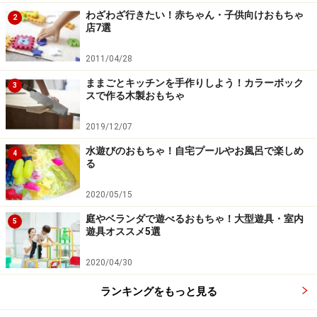
わざわざ行きたい！赤ちゃん・子供向けおもちゃ
2
店7選
2011/04/28
ままごとキッチンを手作りしよう！カラーボック
3
スで作る木製おもちゃ
2019/12/07
水遊びのおもちゃ！自宅プールやお風呂で楽しめ
4
る
2020/05/15
庭やベランダで遊べるおもちゃ！大型遊具・室内
5
遊具オススメ5選
2020/04/30
ランキングをもっと見る