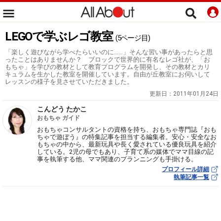
LEGOで学ぶレゴ教室
(5ページ目)
「楽しく遊びながら学べたらいいのに……」そんな習い事があったらと思
ったことはありませんか？ ブロックで世界的に有名なレゴ社が、「お
もちゃ」を学びの教材として教育プログラムを開発し、その教材とカリ
キュラムを生かした教室を開催しています。自由が丘教室にお伺いして
レッスンの様子を見させていただきました。
更新日：
2011年01月24日
こんどう たかこ
おもちゃ ガイド
おもちゃコンサルタントの資格を持ち、おもちゃ専門誌『おも
ちゃで遊ぼう』の特集記事を担当する編集者。安心・安全なお
もちゃの中から、最新玩具や長く愛されている優良玩具を紹介
している。2児の母でもあり、子育て系の媒体でママ目線の記
事を執筆する他、ママ関連のプランニングも手掛ける。
プロフィール詳細
執筆記事一覧