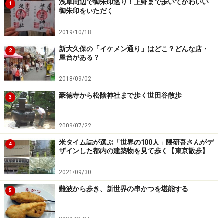
浅草周辺で御朱印巡り！上野まで歩いてかわいい
1
御朱印をいただく
2019/10/18
新大久保の「イケメン通り」はどこ？どんな店・
2
屋台がある？
2018/09/02
豪徳寺から松陰神社まで歩く世田谷散歩
3
2009/07/22
米タイム誌が選ぶ「世界の100人」隈研吾さんがデ
4
ザインした都内の建築物を見て歩く【東京散歩】
2021/09/30
難波から歩き、新世界の串かつを堪能する
5