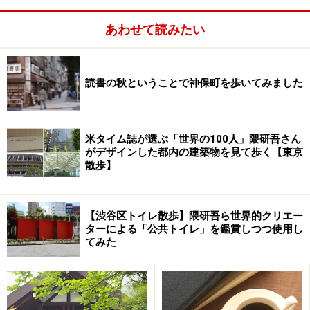
あわせて読みたい
※記事内容は執筆時点のものです。最新の内容をご確認くださ
い。
読書の秋ということで神保町を歩いてみました
次のページへ
1
/
4
米タイム誌が選ぶ「世界の100人」隈研吾さん
がデザインした都内の建築物を見て歩く【東京
散歩】
【渋谷区トイレ散歩】隈研吾ら世界的クリエー
ターによる「公共トイレ」を鑑賞しつつ使用し
てみた