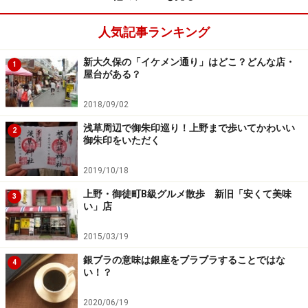
人気記事ランキング
新大久保の「イケメン通り」はどこ？どんな店・
1
屋台がある？
2018/09/02
浅草周辺で御朱印巡り！上野まで歩いてかわいい
2
御朱印をいただく
2019/10/18
上野・御徒町B級グルメ散歩 新旧「安くて美味
3
い」店
2015/03/19
銀ブラの意味は銀座をブラブラすることではな
4
い！？
2020/06/19