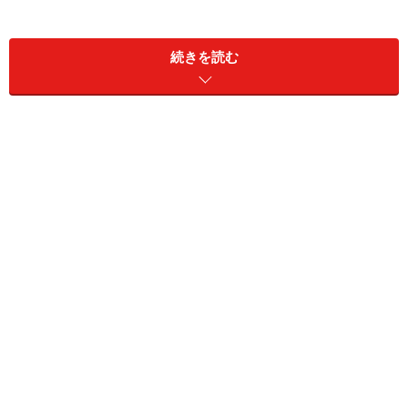
続きを読む
遊歩道と交差する道には橋の跡がある
わかりづらいかもしれないので、道のほうから撮影した
ものも紹介しておこう。こちらだ。
手前に橋桁のあとがあるのがわかるだろうか
この遊歩道をまっすぐ進むと神田川に突き当たる。かつ
てあった川は神田川に流れ込んでいたのだろう。神田川
にかかる橋が相生橋。ここから十二社通りまで続く道が
「けやき橋商店会」だ。