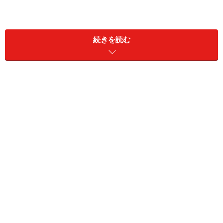
続きを読む
東京メトロ日比谷線が地上に出るあたりから見上げると、代
官山が本当に山のように見える
さて、全体としてこのエリアを見てみると、何よりポイ
ントになっているのは高台であるということです。渋谷
から東急東横線に乗ると非常によく分かりますが、東横
線がJR山手線と交差する右側が代官山エリアで、ここは
非常に急な崖。同様に駒沢通りから見ても、山手通りか
らみても高台で、特に目黒川に下る道はどこも上るのに
息が切れるほどの傾斜があります。実際の地形は、旧山
手通り沿いを中心に高台が続き、西側は目黒川に向けて
下がり、東は渋谷の鶯谷町に向けて下がるという形。下
がった地形にある町が鶯谷町というのは、なんとも分か
りやすい話です。