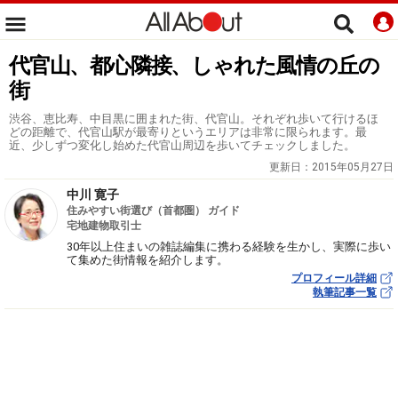
代官山、都心隣接、しゃれた風情の丘の
街
渋谷、恵比寿、中目黒に囲まれた街、代官山。それぞれ歩いて行けるほ
どの距離で、代官山駅が最寄りというエリアは非常に限られます。最
近、少しずつ変化し始めた代官山周辺を歩いてチェックしました。
更新日：
2015年05月27日
中川 寛子
住みやすい街選び（首都圏） ガイド
宅地建物取引士
30年以上住まいの雑誌編集に携わる経験を生かし、実際に歩い
て集めた街情報を紹介します。
プロフィール詳細
執筆記事一覧