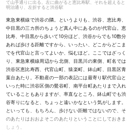
て山手通りに出る。左に曲がると恵比寿駅、それを超えると
明治通り、左折すると渋谷駅
東急東横線で渋谷の隣。というよりも、渋谷、恵比寿、
中目黒の三カ所のちょうど真ん中にあるのが代官山。恵
比寿、中目黒から歩いて10分ほど、渋谷からでも10数分
あれば歩ける距離ですから、いったい、どこからどこま
でを代官山と言ってよいか、悩むほど。ここではざっく
り、東急東横線周辺から北側、目黒川の東側、町名では
渋谷区恵比寿西、代官山町、猿楽町、鉢山町、目黒区青
葉台あたり。不動産の一部の表記には最寄り駅代官山と
いった時に渋谷区側の鶯谷町、南平台町あたりまで入れ
ていることもありますが、率直なところ、鉢山町でも渋
谷寄りになると、ちょっと遠いかなという気がします。
といっても、もちろん、歩けない距離ではないので、そ
のあたりはおおよそこのあたりということにしておきま
しょう。