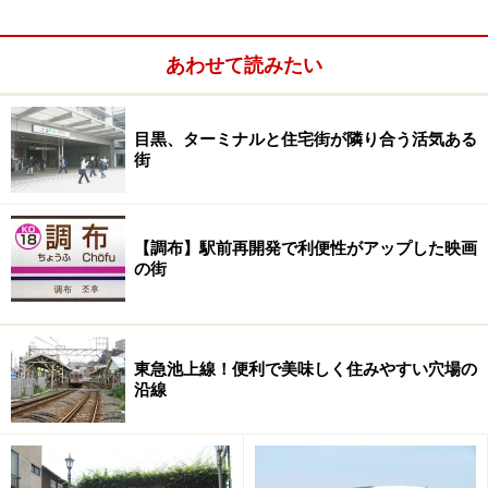
あわせて読みたい
ヒルサイドテラス内にある猿楽塚。都心近くにあって残され
ているのは珍しい。誰でも入れる
目黒、ターミナルと住宅街が隣り合う活気ある
近くに川がある高台ですから、当然ながら昔から人が居
街
住する地でもあり、有名なのはヒルサイドテラスの敷地
内にある猿楽塚。6～7世紀、古墳時代の末期に作られた
墳墓で、地名はこれが昔から猿楽塚と言われていたこと
【調布】駅前再開発で利便性がアップした映画
の街
にちなむものです。また、ヒルサイドテラスの隣には東
京府議会議長や渋谷区議会議長を歴任した朝倉虎治郎氏
の邸宅が公開されていますが、これなどを見ると、高台
＝お屋敷が建つという図式がよく分かります。
東急池上線！便利で美味しく住みやすい穴場の
沿線
代官山とその周辺エリア