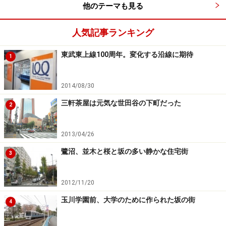
他のテーマも見る
人気記事ランキング
東武東上線100周年。変化する沿線に期待
1
2014/08/30
三軒茶屋は元気な世田谷の下町だった
2
2013/04/26
鷺沼、並木と桜と坂の多い静かな住宅街
3
2012/11/20
玉川学園前、大学のために作られた坂の街
4