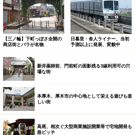
代官山周辺の位置概念図。主な路線、道路、記事中に出てく
る地名などを入れ込んである。中目黒には東京メトロ日比谷
線も乗り入れているが紙幅の関係上省略。位置、距離などは
正確ではありません
【三ノ輪】下町っぽさ全開の
日暮里・舎人ライナー、当初
では、実際の
東急東横線代官山
の様子を住む人視線で見
商店街とバラが名物
予測以上に発展、変貌中
ていきましょう。
新井薬師前、門前町の面影残る3線利用可の穴
場な街
※記事内容は執筆時点のものです。最新の内容をご確認くださ
い。
本厚木、厚木市の中心地として栄える遊びも楽
次のページへ
1
/
3
しい街
高尾、相次ぐ大型商業施設開業等で宅地開発も
急ピッチ