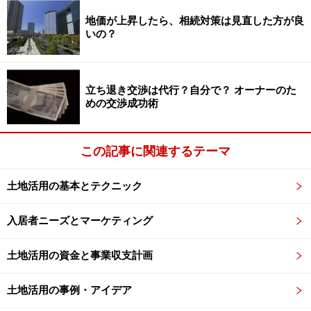
入りの安全・利便のため、駐車スペースはどうしても片
地価が上昇したら、相続対策は見直した方が良
側に並べざるを得ませんでした。
いの？
しかし、車は停められないものの、「何か」を置けるデ
ッドスペースが敷地の片側には広がっていました。オー
立ち退き交渉は代行？自分で？ オーナーのた
めの交渉成功術
ナーは周辺ニーズを調査。コンテナ式のトランクルーム
を設置、併せてバイク用パーキングも設けることにしま
した。
この記事に関連するテーマ
土地活用の基本とテクニック
その3：「大切なバイクを安全に保管した
入居者ニーズとマーケティング
い」の声に応えて
土地活用の資金と事業収支計画
土地活用の事例・アイデア
バイクコンテナに利用