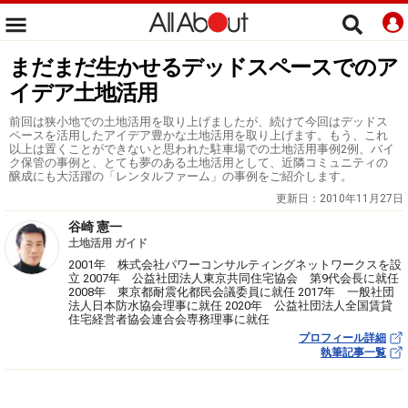
まだまだ生かせるデッドスペースでのア
イデア土地活用
前回は狭小地での土地活用を取り上げましたが、続けて今回はデッドス
ペースを活用したアイデア豊かな土地活用を取り上げます。もう、これ
以上は置くことができないと思われた駐車場での土地活用事例2例、バイ
ク保管の事例と、とても夢のある土地活用として、近隣コミュニティの
醸成にも大活躍の「レンタルファーム」の事例をご紹介します。
更新日：
2010年11月27日
谷崎 憲一
土地活用 ガイド
2001年 株式会社パワーコンサルティングネットワークスを設
立 2007年 公益社団法人東京共同住宅協会 第9代会長に就任
2008年 東京都耐震化都民会議委員に就任 2017年 一般社団
法人日本防水協会理事に就任 2020年 公益社団法人全国賃貸
住宅経営者協会連合会専務理事に就任
プロフィール詳細
執筆記事一覧