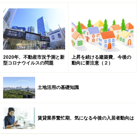
裕があります。「でも、2台分の駐車スペースをつくる
ほどの広さは無いんです」と、オーナーは渋い顔です。
自動車ならば確かにそうなのですが、オーナーはバイク
のことを忘れていました。そこで周辺ニーズを調査の
上、2台分のバイク用コインパーキングを併設。収益性
がぐっとアップしました。
2020年、不動産市況予測と新
上昇を続ける建築費、今後の
型コロナウイルスの問題
動向に要注意（２）
土地活用の基礎知識
その2：そこには何かが置けそうだ
賃貸業界繁忙期、気になる今後の入居者動向は
バイクとトランクルームの複合活用
たびたび見られる下図のような状況です。駐車車両の出