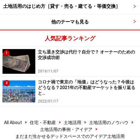
土地活用のはじめ方［貸す・売る・建てる・等価交換］
バイクオーナーの専門的なニーズに応えたライダーズマ
ンションというものもありますが、実際のところ、バイ
他のテーマも見る
クはなかなか自分のアパート・マンションの建物内、敷
地内には停められません。そのため、時間貸しのコイン
人気記事ランキング
パーキングではなく、常時安全にバイクを置ける場所が
欲しいという声が、世の中に少なくありません。現在の
立ち退き交渉は代行？自分で？ オーナーのための
1
交渉成功術
バイクの中には100万円、200万円以上といった大変高価
なものが多く、愛車の安全な保管場所は多くのバイクオ
2019/11/07
ーナーが持つ要望です。
コロナ禍で東京の「地価」はどうなった？今後は
2
どうなる？2021年の不動産マーケットを振り返る
と…
そこで、バイクコンテナというものがあります。頑丈な
2022/01/17
作りで、当然、鍵もかかりますので安心です。自動車用
駐車場のデッドスペースなどに置いて、月極め契約で貸
し出すのはいかがでしょうか。
>
>
>
>
All About
住宅・不動産
土地活用
土地活用のノウハウ
>
土地活用の事例・アイデア
まだまだ生かせるデッドスペースでのアイデア土地活用