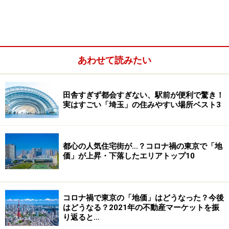
あわせて読みたい
田舎すぎず都会すぎない、駅前が便利で驚き！
実はすごい「埼玉」の住みやすい場所ベスト3
都心の人気住宅街が…？コロナ禍の東京で「地
価」が上昇・下落したエリアトップ10
空きスペースをバイク駐車場に
狭い敷地を自動車1台分のコインパーキングとして活用
していたオーナー。「1台分でもありがたいお小遣いで
コロナ禍で東京の「地価」はどうなった？今後
はどうなる？2021年の不動産マーケットを振
はあるが、もう少し、プラスアルファが欲しいな……」と
り返ると…
のご希望でした。そこで、現地を見ると敷地にはまだ余