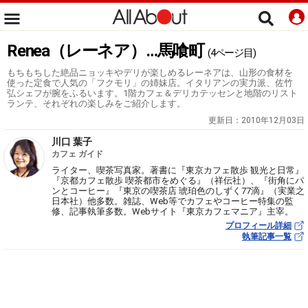
Renea（レーネア）…馬喰町
(4ページ目)
もちもちした絶品ニョッキやデリが楽しめるレーネアは、山形の食材を
使った定食で人気の「フクモリ」の姉妹店。イタリアンの実力派、佐竹
弘シェフが腕をふるいます。1階カフェ＆デリカテッセンと地階のリスト
ランテ、それぞれの楽しみをご紹介します。
更新日：
2010年12月03日
川口 葉子
カフェ ガイド
ライター、喫茶写真家。著書に『東京カフェ散歩 観光と日常』
『京都カフェ散歩 喫茶都市をめぐる』（祥伝社）、『街角にパ
ンとコーヒー』『東京の喫茶店 琥珀色のしずく77滴』（実業之
日本社）他多数。雑誌、Web等でカフェやコーヒー特集の監
修、記事執筆多数。Webサイト『東京カフェマニア』主宰。
プロフィール詳細
執筆記事一覧