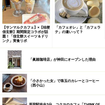
【サンマルクカフェ】×【桔梗
「カフェオレ」と「カフェラ
信玄餅】期間限定コラボが話
テ」の違いって？
題！「信玄餅スイーツ＆ドリ
ンク」実食リポ
「眞踏珈琲店」が神田にオープンした理由
「小さかった女」で珠玉のカレーとコーヒー
（西小山）
原宿駅徒歩3分、コクヨのカフェ「THINK OF