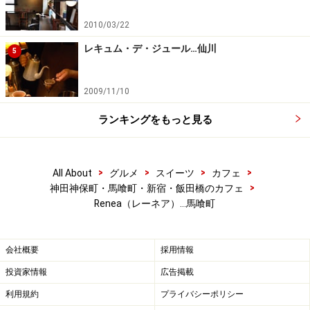
2010/03/22
レキュム・デ・ジュール…仙川
5
2009/11/10
ランキングをもっと見る
>
>
>
>
All About
グルメ
スイーツ
カフェ
>
神田神保町・馬喰町・新宿・飯田橋のカフェ
Renea（レーネア）…馬喰町
会社概要
採用情報
投資家情報
広告掲載
利用規約
プライバシーポリシー