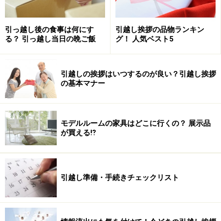
引っ越し後の食事は何にす
引越し挨拶の品物ランキン
る？ 引っ越し当日の晩ご飯
グ！ 人気ベスト5
また、これらの料金とは別に、「当店が既に実施し、又
は着手した附帯サービスに要した費用（見積書に明記し
引越しの挨拶はいつするのが良い？引越し挨拶
たものに限る。)を収受します。」（第二十一条）と明記
の基本マナー
されています。キャンセルまでの間にすでに発生した費
用については、支払わなければなりません。万が一のこ
モデルルームの家具はどこに行くの？ 展示品
ととはいえ、見積書をもらったら、必ず一度確認してお
が買える⁉
くようお勧めします。また、キャンセルとは、解約だけ
でなく延期の場合も含まれます。
引越し準備・手続きチェックリスト
次のページ
は見積り無料ってお得なこと？＞＞
※記事内容は執筆時点のものです。最新の内容をご確認くださ
い。