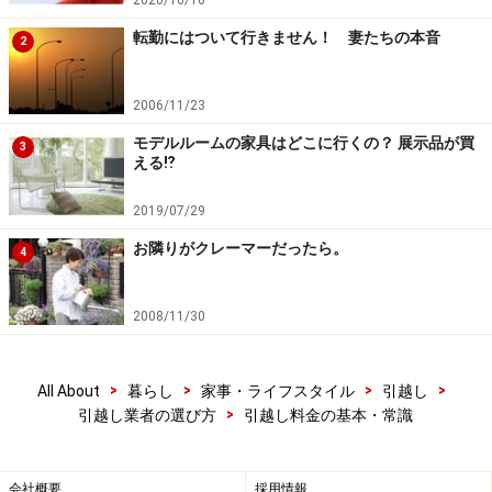
2020/10/16
転勤にはついて行きません！ 妻たちの本音
2
2006/11/23
モデルルームの家具はどこに行くの？ 展示品が買
3
える⁉
2019/07/29
お隣りがクレーマーだったら。
4
2008/11/30
>
>
>
>
All About
暮らし
家事・ライフスタイル
引越し
>
引越し業者の選び方
引越し料金の基本・常識
会社概要
採用情報