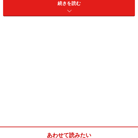
続きを読む
いかなる事情にせよ、「そんなつもりじゃなかった！」
と予期せぬ料金を課せれ、理不尽な思いはしたくないも
のです。とはいっても約款はとても読みづらいもの。そ
こで以下の質問項目を参考にしてみてはいかがでしょう
か？ここでは「標準引越運送約款」に準拠して書いてお
ります。
あわせて読みたい