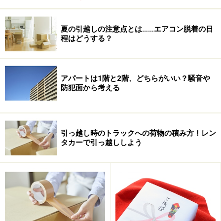
【Q1】突然引越しをキャンセルすると、キ
ャンセル料はかかりますか？
夏の引越しの注意点とは……エアコン脱着の日
【A1】
自分の都合で引越しをキャンセルする場合は、下
程はどうする？
の通りキャンセル料が発生しますのでご注意下さい。
前日のキャンセ
見積書に記載された運賃の
10パーセン
ル
ト
以内
アパートは1階と2階、どちらがいい？騒音や
防犯面から考える
当日のキャンセ
見積書に記載された運賃の
20パーセン
ル
ト
以内
引っ越し時のトラックへの荷物の積み方！レン
タカーで引っ越ししよう