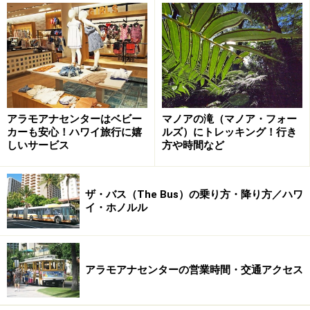
ス、ディオール、ラルフローレンなど9つの人気ブラン
ドブテックが連なり、高級感漂う館内でブランドショッ
ピングが満喫できます。
1・2階は非免税フロアですが、ハワイ州税（オアフ島は
4.712％）は加算されず、全館で税金を気にせずショッピ
アラモアナセンターはベビー
マノアの滝（マノア・フォー
カーも安心！ハワイ旅行に嬉
ルズ）にトレッキング！行き
ングが楽しめます。コスメやフレグランスなどもデパー
しいサービス
方や時間など
トで購入するよりもお得というワケです。
ザ・バス（The Bus）の乗り方・降り方／ハワ
イ・ホノルル
価格保証と100％品質保証
アラモアナセンターの営業時間・交通アクセス
最旬のファッションブランドが並ぶ1階ブティックホール