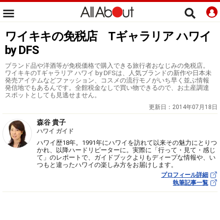
ワイキキの免税店 Tギャラリア ハワイ
by DFS
ブランド品や洋酒等が免税価格で購入できる旅行者おなじみの免税店。
ワイキキのTギャラリア ハワイ by DFSは、人気ブランドの新作や日本未
発売アイテムなどファッション、コスメの流行モノがいち早く並ぶ情報
発信地でもあるんです。全館税金なしで買い物できるので、お土産調達
スポットとしても見逃せません。
更新日：
2014年07月18日
森谷 貴子
ハワイ ガイド
ハワイ歴18年。1991年にハワイを訪れて以来その魅力にとりつ
かれ、以降ハードリピーターに。実際に「行って・見て・感じ
て」のレポートで、ガイドブックよりもディープな情報や、い
つもと違ったハワイの楽しみ方をお届けします。
プロフィール詳細
執筆記事一覧