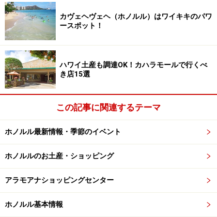
3階免税フロアはもちろん、Tギャラリアで扱う商品の価
カヴェヘヴェヘ（ホノルル）はワイキキのパワ
格は、ハワイ州内の他のショップと同等、あるいは低価
ースポット！
格であることが保証されています。もし、他店で同一商
品の税込価格がTギャラリアの価格以下の場合、その価
格の10％引きで販売。高額な時計、アクセサリー、バッ
ハワイ土産も調達OK！カハラモールで行くべ
き店15選
グ等を購入する際には、他のショップやデパートなども
しっかりチェックを。また、Tギャラリアでは、すべて
の商品に100％の品質保証が付いています。帰国後もレ
この記事に関連するテーマ
シートがあれば、日本の顧客サービスセンターで交換、
修理、返品が可能です。
ホノルル最新情報・季節のイベント
※記事内容は執筆時点のものです。最新の内容をご確認くださ
ホノルルのお土産・ショッピング
い。
※海外を訪れる際には最新情報の入手に努め、「
外務省 海外安全
ホームページ
」を確認するなど、安全確保に十分注意を払ってく
アラモアナショッピングセンター
ださい。
ホノルル基本情報