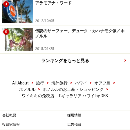
アラモアナ・ワード
4
2012/10/05
伝説のサーファー、デューク・カハナモク像／ホ
5
ノルル
2015/01/25
ランキングをもっと見る
>
>
>
>
>
All About
旅行
海外旅行
ハワイ
オアフ島
>
>
ホノルル
ホノルルのお土産・ショッピング
ワイキキの免税店 Tギャラリア ハワイ by DFS
会社概要
採用情報
投資家情報
広告掲載