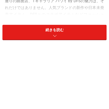
通りの路面店、Tギャラリア ハワイ by DFSの魅力は、そ
れだけではありません。人気ブランドの新作や日本未発
売アイテム、DFSとのコラボアイテムなどファッショ
ン、コスメの流行モノがいち早く並ぶ情報発信地。そし
て、お土産にぴったりなフード類も豊富に揃うワイキキ
続きを読む
のショッピングスポットなのです。
※2013年秋、DFSギャラリア・ワイキキから店名変更。
路面店をTギャラリア、その他空港店舗等をDFSギャラ
リアと呼ぶ。