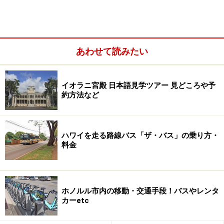
あわせて読みたい
全館税金なしのショッピング天国
イオラニ宮殿 日本語見学ツアー 見どころや予
約方法など
2階ビューティ＆フレグランスコーナーは、ハワイ最大規模
の品揃え
ハワイを走る路線バス「ザ・バス」の乗り方・
料金
カルティエ、エルメス、ブルガリなどの独立ブティック
のほか、時計、ジュエリーのそうそうたるブランドが一
堂に会する3階免税フロア。2階には、アメリカ、ヨーロ
ホノルル市内の移動・交通手段！バスやレンタ
ッパのコスメブランドやドクターズコスメが並ぶハワイ
カーetc
最大規模のコスメ＆フレグランスコーナーが。カラカウ
ア通りに面した1階には、マーク BY マーク ジェイコブ