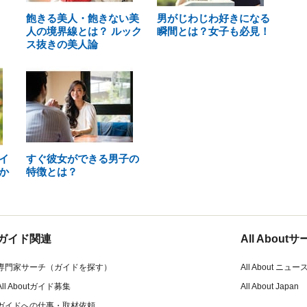
飽きる美人・飽きない美
男がじわじわ好きになる
人の境界線とは？ ルック
瞬間とは？女子も必見！
ス抜きの美人論
イ
すぐ彼女ができる男子の
か
特徴とは？
ガイド関連
All Abou
専門家サーチ（ガイドを探す）
All About ニュー
All Aboutガイド募集
All About Japan
ガイドへの仕事・取材依頼