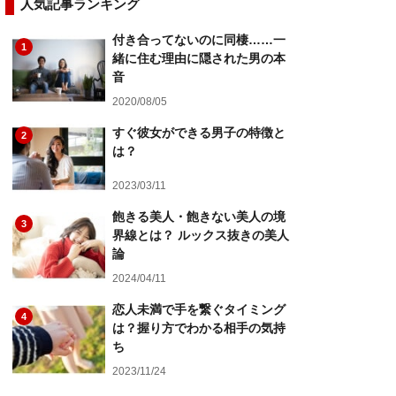
人気記事ランキング
付き合ってないのに同棲……一
1
緒に住む理由に隠された男の本
音
2020/08/05
すぐ彼女ができる男子の特徴と
2
は？
2023/03/11
飽きる美人・飽きない美人の境
3
界線とは？ ルックス抜きの美人
論
2024/04/11
恋人未満で手を繋ぐタイミング
4
は？握り方でわかる相手の気持
ち
2023/11/24