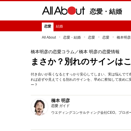
恋愛・結婚
恋愛
結婚
All About
恋愛・結婚
恋愛
恋愛
橋本明彦
橋本明彦の恋愛コラム
／橋本 明彦の恋愛情報
まさか？別れのサインは
付き合いが長くなるとすっかり安心してしまい、実は悩んでて
れば必ずや見えてくる別れのサインを、早めに察知して攻めに
ー？
橋本 明彦
恋愛 ガイド
ウエディングコンサルティング会社CEO。プロポ