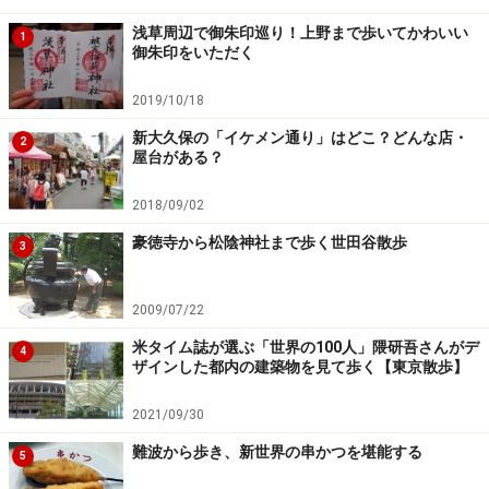
浅草周辺で御朱印巡り！上野まで歩いてかわいい
1
御朱印をいただく
2019/10/18
新大久保の「イケメン通り」はどこ？どんな店・
2
屋台がある？
2018/09/02
豪徳寺から松陰神社まで歩く世田谷散歩
3
2009/07/22
米タイム誌が選ぶ「世界の100人」隈研吾さんがデ
4
ザインした都内の建築物を見て歩く【東京散歩】
2021/09/30
難波から歩き、新世界の串かつを堪能する
5