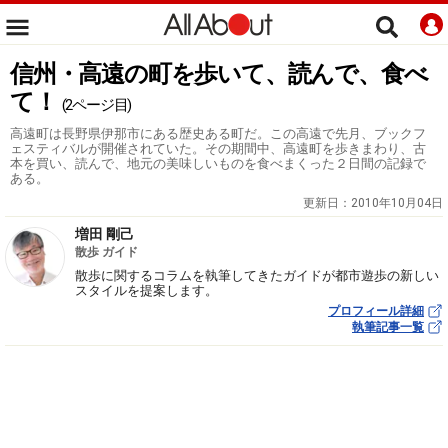
信州・高遠の町を歩いて、読んで、食べ
て！
(2ページ目)
高遠町は長野県伊那市にある歴史ある町だ。この高遠で先月、ブックフ
ェスティバルが開催されていた。その期間中、高遠町を歩きまわり、古
本を買い、読んで、地元の美味しいものを食べまくった２日間の記録で
ある。
更新日：
2010年10月04日
増田 剛己
散歩 ガイド
散歩に関するコラムを執筆してきたガイドが都市遊歩の新しい
スタイルを提案します。
プロフィール詳細
執筆記事一覧