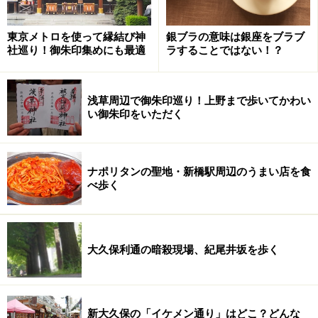
東京メトロを使って縁結び神
銀ブラの意味は銀座をブラブ
社巡り！御朱印集めにも最適
ラすることではない！？
浅草周辺で御朱印巡り！上野まで歩いてかわい
い御朱印をいただく
ナポリタンの聖地・新橋駅周辺のうまい店を食
べ歩く
大久保利通の暗殺現場、紀尾井坂を歩く
新大久保の「イケメン通り」はどこ？どんな