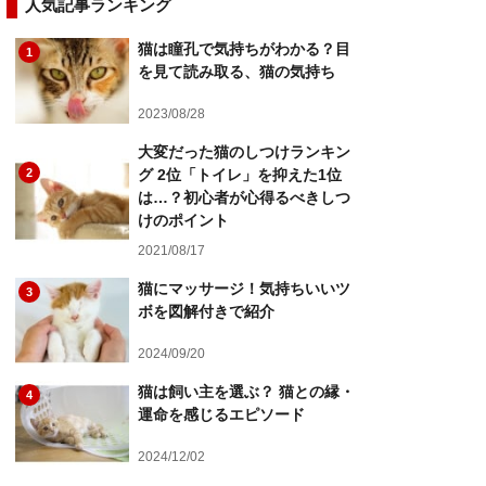
人気記事ランキング
猫は瞳孔で気持ちがわかる？目
1
を見て読み取る、猫の気持ち
2023/08/28
大変だった猫のしつけランキン
2
グ 2位「トイレ」を抑えた1位
は…？初心者が心得るべきしつ
けのポイント
2021/08/17
猫にマッサージ！気持ちいいツ
3
ボを図解付きで紹介
2024/09/20
猫は飼い主を選ぶ？ 猫との縁・
4
運命を感じるエピソード
2024/12/02