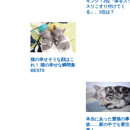
キング！2位「体をス
スリこすり付けてく
る」、1位は？
猫の幸せそうな顔はこ
れ！ 猫の幸せな瞬間集
BEST5
本当にあった愛猫の事
故……家の中でも要注
意！