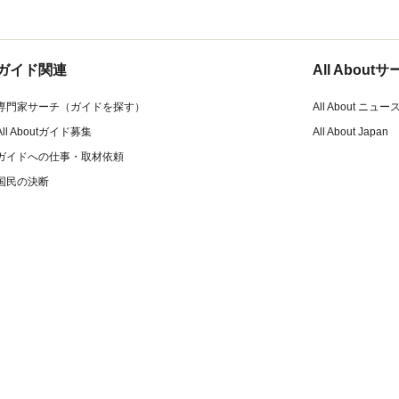
ガイド関連
All Abou
専門家サーチ（ガイドを探す）
All About ニュー
All Aboutガイド募集
All About Japan
ガイドへの仕事・取材依頼
国民の決断