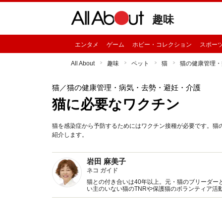
趣味
エンタメ
ゲーム
ホビー・コレクション
スポー
All About
趣味
ペット
猫
猫の健康管理・
猫
／猫の健康管理・病気・去勢・避妊・介護
猫に必要なワクチン
猫を感染症から予防するためにはワクチン接種が必要です。猫
紹介します。
岩田 麻美子
ネコ ガイド
猫との付き合いは40年以上。元・猫のブリーダー
い主のいない猫のTNRや保護猫のボランティア活
を発信中！