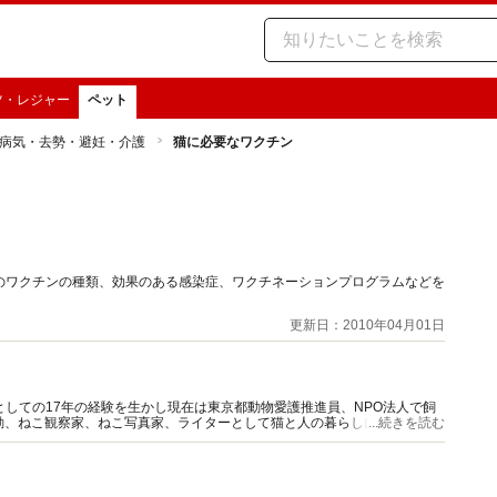
ツ・レジャー
ペット
病気・去勢・避妊・介護
猫に必要なワクチン
のワクチンの種類、効果のある感染症、ワクチネーションプログラムなどを
更新日：2010年04月01日
としての17年の経験を生かし現在は東京都動物愛護推進員、NPO法人で飼
動、ねこ観察家、ねこ写真家、ライターとして猫と人の暮らしに役立つ情報
...続きを読む