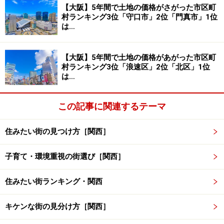
【大阪】5年間で土地の価格がさがった市区町
兵
神
あ
通
あ
通
0歳は所得制限なし。一部負担
村ランキング3位「守口市」2位「門真市」1位
庫
戸
り
院・
り
院・
金あり(1歳以上、通院、1割）
は…
県
市
入院
入院
【大阪】5年間で土地の価格があがった市区町
村ランキング3位「浪速区」2位「北区」1位
大阪府では、堺市、柏原市、門真市、摂津市が、京都府
は…
では、京都市、長岡京市などが所得制限を設けていませ
ん。同じ収入でも、医療費の補助を受けれる自治体もあ
この記事に関連するテーマ
れば、受けられない自治体もあります。また、補助の範
囲も様々です。かかった医療費の全額を補助する自治体
住みたい街の見つけ方［関西］
もあれば、保護者の一負担金を設け、残額を補助すると
いったところもあります。例えば、神戸市などは、一部
子育て・環境重視の街選び［関西］
負担金を設けています。
住みたい街ランキング・関西
特筆すべきは、柏原市。なんと、０歳から４歳の間（５
キケンな街の見分け方［関西］
歳の誕生月の月末まで）の入院、通院両方の医療費（保
険診療自己負担分）と入院時食事療養費（標準負担額）