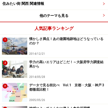
住みたい街 関西 関連情報
が無料。５歳児から小学校に就学するまでの間は、入院
した場合のみ、医療費（保険診療分）と入院時食事療養
他のテーマも見る
費（標準負担額）が無料という、4歳でも通院でOK、医
療費全額補助、親の収入制限もなしといった、他の自治
人気記事ランキング
体では考えられない条件です。
懐かしさ満点！あの遊園地跡地はどうなっている
1
のか？
また、所得制限以外にも、3歳児以上の助成の内容が異
なっています。大阪市などは、3歳児以上でも、保険診
2014/12/21
療による医療費の自己負担額(入院時の食事にかかる自己
学力の高いエリアはどこだ！～大阪府学力調査結
2
果から
負担金を含む)が助成されます。家庭の環境によって
も、“ベストな街”は違うようです。
2014/05/28
データで見る街比べ Vol.1 京都・大阪・神戸 3
3
このように、乳幼児医療費補助制度をひとつ見ても、自
都徹底比較！
治体の子育てに対する姿勢がうかがえます。子育て中世
2005/05/26
代、子育て予定世代では、こういった制度も、「住みや
すい街」選びのポイントとなりますね。