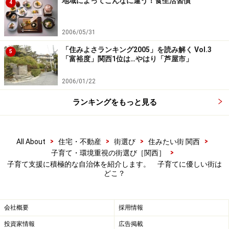
地域によってこんなに違う！食生活習慣
4
次のページ
では、保育所の待機児問題やお得なサービス
2006/05/31
を紹介ましょう！
「住みよさランキング2005」を読み解く Vol.3
5
「富裕度」関西1位は…やはり「芦屋市」
※記事内容は執筆時点のものです。最新の内容をご確認くださ
い。
2006/01/22
ランキングをもっと見る
次のページへ
1
/
2
>
>
>
>
All About
住宅・不動産
街選び
住みたい街 関西
>
子育て・環境重視の街選び［関西］
子育て支援に積極的な自治体を紹介します。 子育てに優しい街は
どこ？
会社概要
採用情報
投資家情報
広告掲載