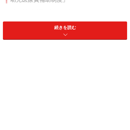
まず、「乳幼児医療費補助制度」とはなんでしょうか？
この制度は、自治体によって違いますが、概ね、
続きを読む
乳幼児が受けた医療費のうち、健康保険が適用された自
己負担額を助成。
乳児（3歳未満）と幼児（3歳から就学前）によって医療
費補助の対象が違い、乳児は入院・通院とも、幼児は入
院のみ医療費が補助される
となっているのが一般的です。また、自己負担が発生す
る自治体もあれば、全額補助される自治体もあるなど、
細かい規定は、自治体によって違います。必ず、各自治
体の制度は確認してください。
また、乳幼児医療費制度は、保護者の所得制限が設けら
れているのが一般的です。（一部では、所得制限が設け
られていない自治体もあります。）