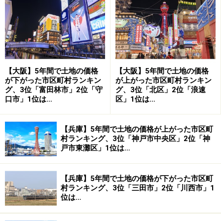
大
大
あ
通
あ
通
阪
阪
り
院・
り
院・
府
市
入院
入院
門
な
通
な
通
一部負担金（3歳以上、通院、
真
し
院・
し
院・
月5000円まで自己負担）3歳以
【大阪】5年間で土地の価格
【大阪】5年間で土地の価格
市
入院
入院
上の入院は所得制限あり。
が下がった市区町村ランキン
が上がった市区町村ランキン
グ、3位「富田林市」2位「守
グ、3位「北区」2位「浪速
摂
な
通
な
入院
口市」1位は…
区」1位は…
津
し
院・
し
市
入院
【兵庫】5年間で土地の価格が上がった市区町
村ランキング、3位「神戸市中央区」2位「神
堺
な
通
な
入院
戸市東灘区」1位は…
市
し
院・
し
入院
【兵庫】5年間で土地の価格が下がった市区町
柏
な
通
な
入院
4歳まで入院、通院ともに助
村ランキング、3位「三田市」2位「川西市」1
位は…
原
し
院・
し
成。
市
入院