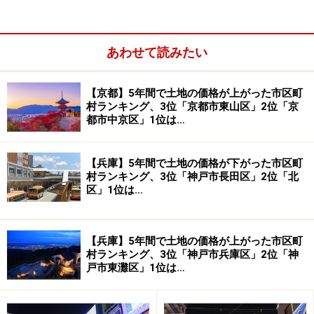
【乳幼児医療費補助制度】
0歳～3
3歳～就
その他
あわせて読みたい
歳
学前
【京都】5年間で土地の価格が上がった市区町
所
対象
所
対象
村ランキング、3位「京都市東山区」2位「京
得
得
都市中京区」1位は…
制
制
限
限
【兵庫】5年間で土地の価格が下がった市区町
村ランキング、3位「神戸市長田区」2位「北
京
京
な
通
な
入院
区」1位は…
都
都
し
院・
し
府
市
入院
長
な
通
【兵庫】5年間で土地の価格が上がった市区町
な
通
一部負担金あり（月200円程
村ランキング、3位「神戸市兵庫区」2位「神
岡
し
院・
し
院・
度）
戸市東灘区」1位は…
京
入院
入院
市