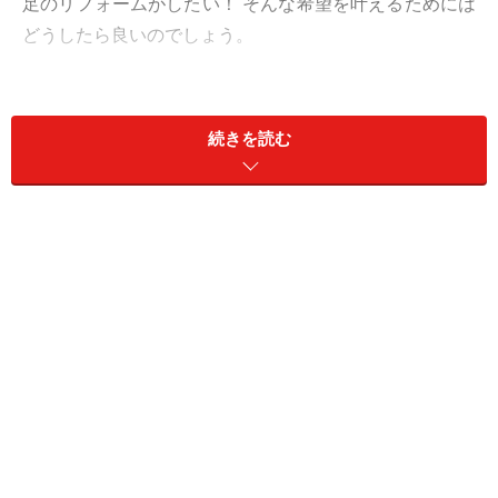
足のリフォームがしたい！ そんな希望を叶えるためには
どうしたら良いのでしょう。
一箇所だけでも大満足！ 秘訣はポイントを
続きを読む
絞るメリハリ予算
素材、色、光、空間構成、金物等々……意外なモノが住まい
のイメージを一新させたり、発想を少し変えるだけでリフ
ォームの満足度は大きく変わる。
そこで、ぜひ取り入れて欲しいテクニックは、一箇所で
良いので遊び心満載の 「リフォームこだわりポイント」
を作ること。
全部をリフォームしなくても、一箇所だけに徹底的にこ
だわったポイントを作ってみて下さい。自分だけのオリ