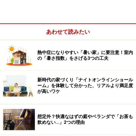
ジナルな、住んでいて楽しい、満足度の高いリフォーム
をすることができます。
もちろん、こだわりの部分にはしっかりお金を掛け、他
あわせて読みたい
の部分は徹底的にローコスト！
メリハリのある予算配分
で計画することが成功の秘訣
です。
熱中症になりやすい「暑い家」に要注意！室内
－ P1 －
の「暑さ指数」をさげる3つの工夫
では
次のページ
で、一箇所だけでも大満足！ 住まいのイ
メージを一新させる 「リフォームこだわりポイント」 を
新時代の家づくり「ナイトオンラインショール
ご紹介します。
ーム」を体験して分かった、リアルより満足度
が高いワケ
第一印象が散らかった傘立て？ 「住まいの第一印象を決
めるアイキャッチにこだわる」、あなどると部屋全体が
安っぽくなってしまう！ 「目立たないようで、実はイメ
想定外？快適なはずの庭やベランダで「お茶も
飲めない…」2つの理由
ージを大きく左右するアイテム」 です。