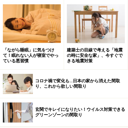
※記事内容は執筆時点のものです。最新の内容をご確認くださ
い。
次のページへ
1
/
3
「ながら睡眠」に気をつけ
建築士の目線で考える「地震
て！眠れない人が寝室でやっ
の時に安全な家」、今すぐで
ている悪習慣
きる地震対策
コロナ禍で変化も…日本の家から消えた間取
り、これから欲しい間取り
玄関でキレイになりたい！ウイルス対策できる
グリーンゾーンの間取り