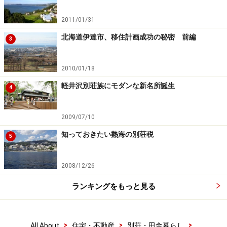
2011/01/31
北海道伊達市、移住計画成功の秘密 前編
3
2010/01/18
軽井沢別荘族にモダンな新名所誕生
4
2009/07/10
知っておきたい熱海の別荘税
5
2008/12/26
ランキングをもっと見る
>
>
>
All About
住宅・不動産
別荘・田舎暮らし