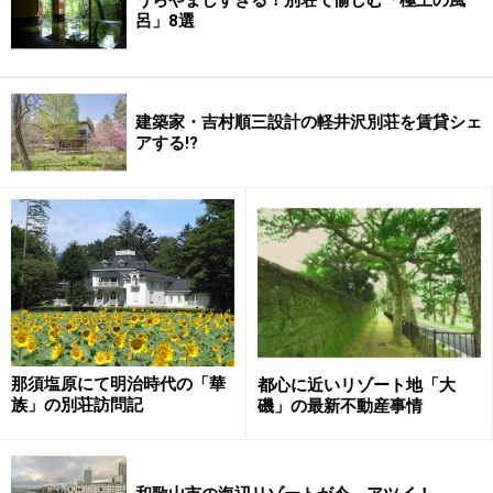
呂」8選
建築家・吉村順三設計の軽井沢別荘を賃貸シェ
アする!?
那須塩原にて明治時代の「華
都心に近いリゾート地「大
族」の別荘訪問記
磯」の最新不動産事情