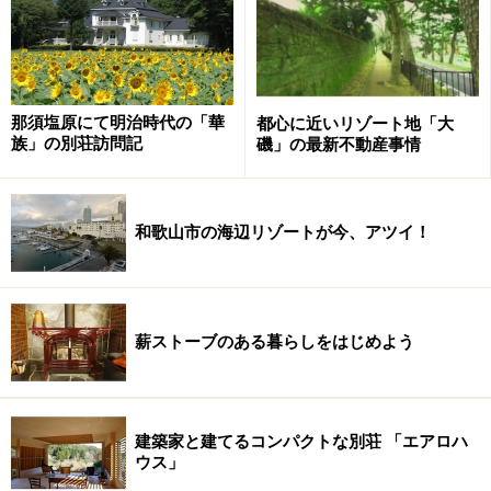
那須塩原にて明治時代の「華
都心に近いリゾート地「大
さて、駅からゆるゆると坂を下りると一号線との突きあ
族」の別荘訪問記
磯」の最新不動産事情
たりに、かやぶき屋根が見えてきました。ここは明治時
代より古く、鎌倉時代の歌人西行法師が読んだ歌
「こころなき身にもあわれはしられけり 鴫立つ沢の秋
和歌山市の海辺リゾートが今、アツイ！
の夕暮」のゆかりの建物・鴫立庵。京都の落柿舎、滋賀
の無名庵と並ぶ庵で、300年以上続く俳諧道場です。隣
が鴫立亭で、お茶やケーキがいただけるようです。この
薪ストーブのある暮らしをはじめよう
T字路を右へ。
この国道1号線が有名な大磯の元勲通りです。明治17年
に今の城山公園南側に吉田茂、明治29年に原敬、明治30
建築家と建てるコンパクトな別荘 「エアロハ
ウス」
年に伊藤博文、さらに山縣有朋、西園寺公望、大隈義信