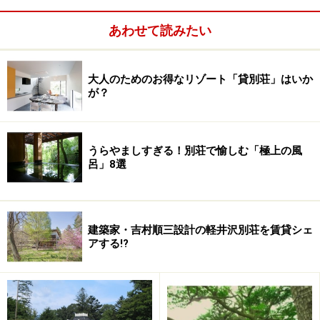
これは明治20年に東海道線が横浜から国府津まで延伸。
大磯が風光明媚、温暖な土地柄であったことに加え、東
あわせて読みたい
海道線大磯の駅から歩いていけるところに照ケ崎海岸の
海水浴場にあったことが理由のひとつ。もともとは海水
大人のためのお得なリゾート「貸別荘」はいか
に浸かって病気を癒すのが目的でしたが、その後、余暇
が？
として遊泳を楽しむようになり、海水浴は暑い夏のトレ
ンドに。しかも大磯はアクセスがよかったことで、避暑
地として全国ナンバー１の人気だったようです。
うらやましすぎる！別荘で愉しむ「極上の風
呂」8選
建築家・吉村順三設計の軽井沢別荘を賃貸シェ
アする!?