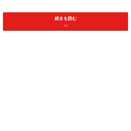
続きを読む
大磯駅前の様子。高い建物や駅ビルがなくのどかな風景が広
がっている
駅舎の背後には小高い山があり、その斜面には海側を見
下ろすように家が建ち、なかには大きな洋館も。また駅
を出て、左手に少し歩いたところには驚くほど瀟洒な洋
館があります。こちらは現在「大磯迎賓館」というレス
トランですが、貿易商だった木下健平氏の別邸とのこ
と。築101年の現存する日本最古の2×４建築という由緒
ある建物です。
少し歴史を説明しますが、大磯は明治41年「日本の避暑
地百選」で１位に選ばれたリゾートの草分けなのです。