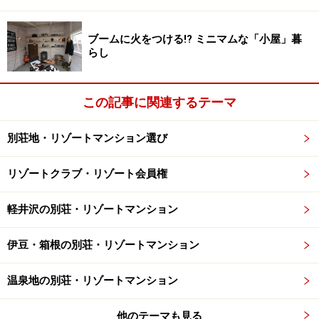
など歴代の首相が次々に大磯の小さな町に別宅を構え、
「大磯で閣議が開ける」と謳われたほど。国道一号線の
ブームに火をつける!? ミニマムな「小屋」暮
南側、今は当時の建物は残っていませんが、区画が大き
らし
く、敷地のなかの庭木も立派。国道沿いの松並木ととも
に明治時代からの別荘地であった面影をとどめていま
この記事に関連するテーマ
す。
別荘地・リゾートマンション選び
リゾートクラブ・リゾート会員権
ぶらり散歩が楽しい路地の多い街
軽井沢の別荘・リゾートマンション
伊豆・箱根の別荘・リゾートマンション
旧東海道から海辺に抜ける路地のひとつ。両側の建物や植栽
がかつての別荘地の面影をととめている
温泉地の別荘・リゾートマンション
国道１号線から海に向かういくつもの路地があります。
路地に入ると、少し小高くなっているため、１号線から
他のテーマも見る