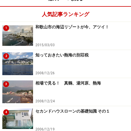
直接海は見えません。しかもすべての路地が海に通じて
いるわけでなく、行き止まる路地は複雑な迷路のよう。
人気記事ランキング
それがかえってこの路地歩きを楽しくさせます。個人の
和歌山市の海辺リゾートが今、アツイ！
私有地を横切るような場所も。時折、散歩をしている地
1
元の人に出合いました。年配の男性が多いです。女性は
あまり歩かないのかしら、とか思いながらぶらぶら。土
2015/03/03
や砂、そして落ち葉、舗装されていない小路の感触が気
知っておきたい熱海の別荘税
2
持ちよく、歩きながら心がなごみます。
2008/12/26
このあたりの住宅は、ほとんどが一戸建てですが、海側
相場で見る！ 真鶴、湯河原、熱海
3
にはいくつか低層の集合住宅もあります。大磯中学校の
隣には
「大磯シーサイドヒルズ」
というマンションがあ
2008/12/24
り、現在も販売中のようでした。西湘バイパスに面した
角地ですが、ここなら駅まで徒歩圏です。
セカンドハウスローンの基礎知識 その１
4
2006/12/19