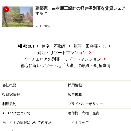
建築家・吉村順三設計の軽井沢別荘を賃貸シェア
こゆるぎ緑地沿いの散歩道。左は西湘バイパス
5
する!?
さらに東に足を伸ばし小磯方面、吉田茂邸跡地に行って
2016/03/05
みました。吉田邸は城山公園のなかにありますが、建物
は焼失してガラス張りの温室が残っているのみ。風格あ
>
>
>
All About
住宅・不動産
別荘・田舎暮らし
る日本家屋は再建されるようで、工事が始まっていまし
>
別荘・リゾートマンション
た。吉田茂の銅像があるのは海側。相模湾と富士山が見
>
ビーチエリアの別荘・リゾートマンション
える風光明媚なところです。
都心に近いリゾート地「大磯」の最新不動産事情
ちなみにこちらの眼前の海は泳ぐことはできません。大
会社概要
採用情報
磯のトップシーズンは夏ですが、かえってその時期も静
投資家情報
広告掲載
かに過ごせるようです。
利用規約
プライバシーポリシー
こちらの城山公園の手前にも販売中のマンション
「アク
All Aboutについて
著作権・商標・免責
アテラス大磯 松憬の邸」
がありました。低層3階建て
当サイトの情報についての注意
サイトマップ
で、国道１号線から奥まって建物があるので街並みに圧