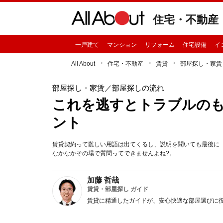
住宅・不動産
一戸建て
マンション
リフォーム
住宅設備
イ
All About
住宅・不動産
賃貸
部屋探し・家賃
部屋探し・家賃
／部屋探しの流れ
これを逃すとトラブルの
ント
賃貸契約って難しい用語は出てくるし、説明を聞いても最後に
なかなかその場で質問ってできませんよね?。
加藤 哲哉
賃貸・部屋探し ガイド
賃貸に精通したガイドが、安心快適な部屋選びに