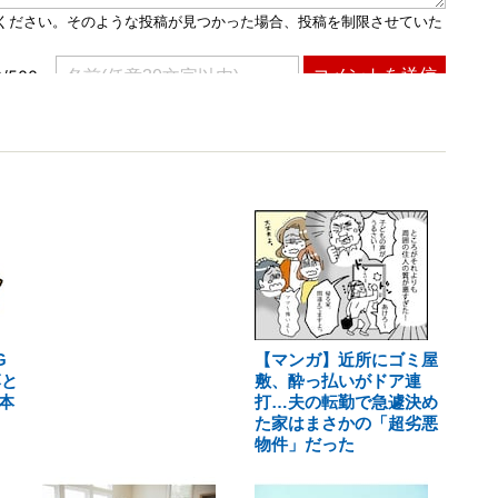
G
【マンガ】近所にゴミ屋
落と
敷、酔っ払いがドア連
本
打…夫の転勤で急遽決め
た家はまさかの「超劣悪
物件」だった