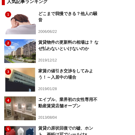
人気記事ランキング
どこまで我慢できる？他人の騒
1
音
2006/06/22
賃貸物件の更新料の相場は？ な
2
ぜ払わないといけないのか
2019/12/12
家賃の値引き交渉をしてみよ
3
う！～入居中の場合
2019/01/28
エイブル、業界初の女性専用不
4
動産賃貸店舗オープン
2013/08/04
賃貸の原状回復での嘘、ホン
5
ト。画鋲は可でシールは×