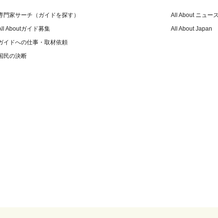
専門家サーチ（ガイドを探す）
All About ニュー
All Aboutガイド募集
All About Japan
ガイドへの仕事・取材依頼
国民の決断