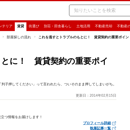
ンテリア
賃貸
街選び
別荘・田舎暮らし
土地活用
不動産売却
不動産
部屋探しの流れ
これを逃すとトラブルのもとに！ 賃貸契約の重要ポイン
もとに！ 賃貸契約の重要ポイ
「判子押してください」って言われたら、ついそのまま押してしまいがち。
更新日：2014年02月15日
役立つ情報をお届けします！
プロフィール詳細
執筆記事一覧