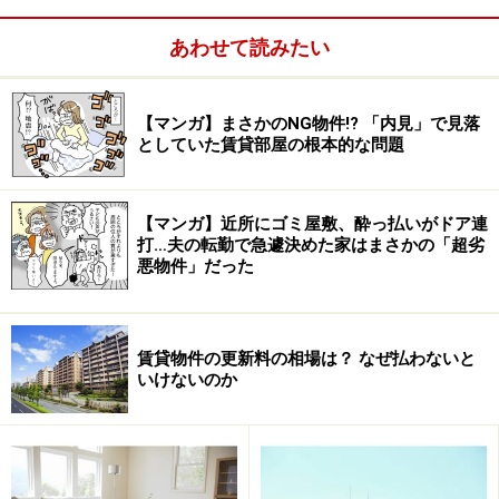
あわせて読みたい
「この工法にすると梁が床下にあるので、天井の一番上
から下まで窓にすることができるんですよ。だから、ハ
イサッシを使って採光性・通風性をアップさせられるの
【マンガ】まさかのNG物件!? 「内見」で見落
としていた賃貸部屋の根本的な問題
です。加藤さん、部屋の中もどうぞ見てくださいよ。」
と前出の藤澤さん。
【マンガ】近所にゴミ屋敷、酔っ払いがドア連
※記事内容は執筆時点のものです。最新の内容をご確認くださ
打…夫の転勤で急遽決めた家はまさかの「超劣
い。
悪物件」だった
次のページへ
1
/
2
賃貸物件の更新料の相場は？ なぜ払わないと
いけないのか