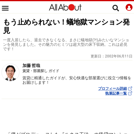
もう止められない！蟻地獄マンション発
見
一度入居したら、退去できなくなる、まさに蟻地獄(?!)みたいなマンショ
ンを発見しました。その魅力のヒミツは超大型の床下収納。これは必見
です！
更新日：
2002年06月11日
加藤 哲哉
賃貸・部屋探し ガイド
賃貸に精通したガイドが、安心快適な部屋選びに役立つ情報を
お届けします！
プロフィール詳細
執筆記事一覧