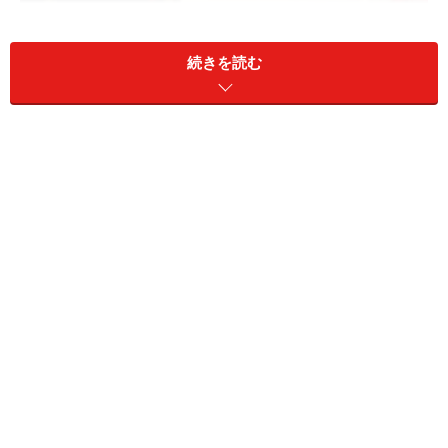
続きを読む
エントランスで待ち合わせをした藤澤さんに、この窓の
大きさを聞いてみたら、「ルネス工法にすると、窓が大
きくできるんですよ！」とのこと。ますます、『ルネス
工法』ってどんなの？って思いませんか？
そこで、ちょっとご説明しましょう。
『ルネス工法』
とは、通常、天井に出ている梁（天井の
角に出っ張っているところ）を床下に設置した、いわゆ
る逆梁工法。さらに、床下の梁の間の空いたスペースを
大型の収納にしてしまった、スグレモノなのです！