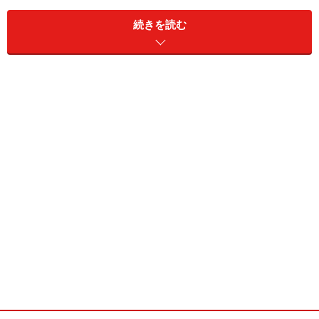
沖縄
82.7
1.5
61.9
1.0
続きを読む
※出典：国土交通省「民間賃貸住宅実態調査」より
＞＞＞この調査から、どんなことが分かるのでしょうか?
※記事内容は執筆時点のものです。最新の内容をご確認くださ
い。
次のページへ
1
/
2