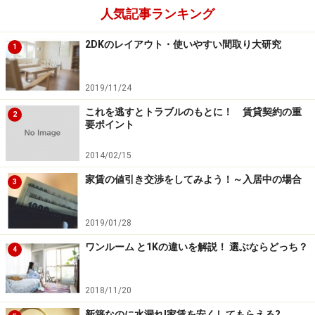
人気記事ランキング
2DKのレイアウト・使いやすい間取り大研究
1
2019/11/24
これを逃すとトラブルのもとに！ 賃貸契約の重
2
要ポイント
2014/02/15
家賃の値引き交渉をしてみよう！～入居中の場合
3
2019/01/28
ワンルーム と1Kの違いを解説！ 選ぶならどっち？
4
2018/11/20
新築なのに水漏れ!家賃を安くしてもらえる?