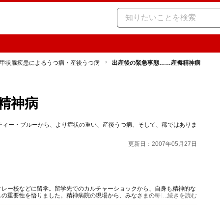
甲状腺疾患によるうつ病・産後うつ病
出産後の緊急事態……産褥精神病
精神病
ティー・ブルーから、より症状の重い、産後うつ病、そして、稀ではありま
。
更新日：2007年05月27日
クレー校などに留学。留学先でのカルチャーショックから、自身も精神的な
スの重要性を悟りました。精神病院の現場から、みなさまの毎日の心の健康
...続きを読む
る情報発信を行っていきます。