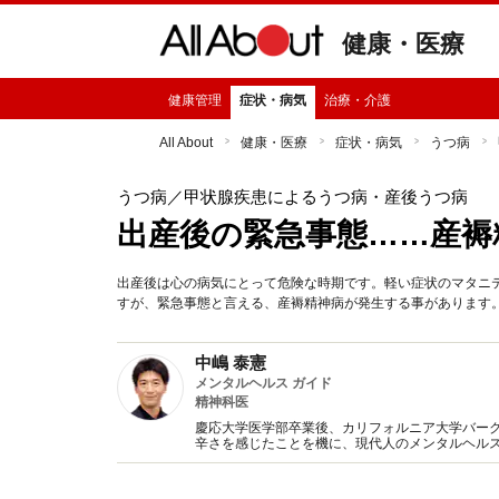
健康・医療
健康管理
症状・病気
治療・介護
All About
健康・医療
症状・病気
うつ病
うつ病
／甲状腺疾患によるうつ病・産後うつ病
出産後の緊急事態……産褥
出産後は心の病気にとって危険な時期です。軽い症状のマタニ
すが、緊急事態と言える、産褥精神病が発生する事があります
中嶋 泰憲
メンタルヘルス ガイド
精神科医
慶応大学医学部卒業後、カリフォルニア大学バー
辛さを感じたことを機に、現代人のメンタルヘル
管理にお役に立てるよう、メンタルヘルスに関す