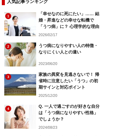
人気記事ランキング
「幸せなのに死にたい」…… 結
1
婚・昇進などの幸せな転機で
「うつ病」に？ 心理学的な理由
2026/02/17
うつ病になりやすい人の特徴・
2
なりにくい人との違い
2023/06/20
家族の異変を見逃さないで！ 帰
3
省時に注意したい「うつ」の初
期サインと対応ポイント
2025/12/20
Q. 一人で過ごすのが好きな自分
4
は「うつ病になりやすい性格」
でしょうか？
2024/08/23