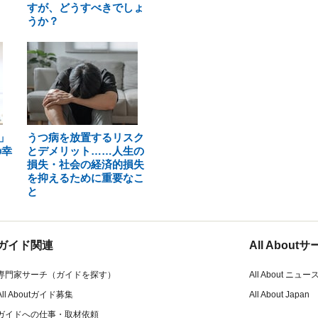
すが、どうすべきでしょ
うか？
」
うつ病を放置するリスク
の幸
とデメリット……人生の
損失・社会の経済的損失
を抑えるために重要なこ
と
ガイド関連
All Abou
専門家サーチ（ガイドを探す）
All About ニュー
All Aboutガイド募集
All About Japan
ガイドへの仕事・取材依頼