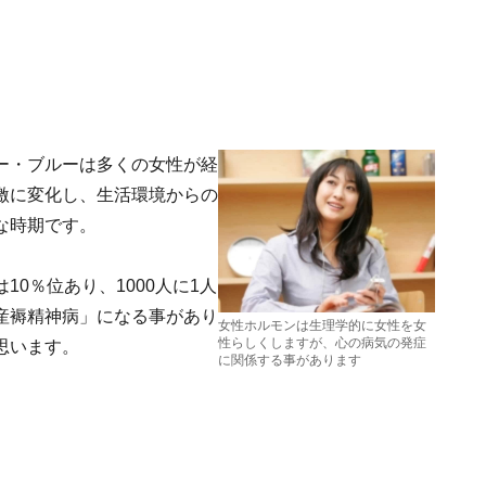
ー・ブルーは多くの女性が経
激に変化し、生活環境からの
な時期です。
0％位あり、1000人に1人
産褥精神病」になる事があり
女性ホルモンは生理学的に女性を女
性らしくしますが、心の病気の発症
思います。
に関係する事があります