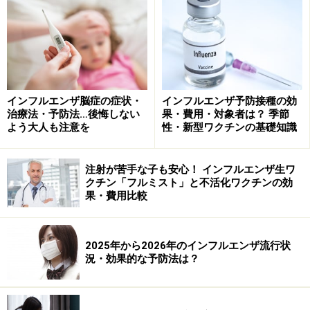
予想されるのは、インフルエンザと同じ飛沫感染で、気
道からうつることが多いと推定されています。まずはマ
スクで、というのは最も手軽で効果の高い予防法といえ
ます。
インフルエンザ脳症の症状・
インフルエンザ予防接種の効
治療法・予防法…後悔しない
果・費用・対象者は？ 季節
インフルエンザワクチンを毎年接種！
よう大人も注意を
性・新型ワクチンの基礎知識
注射が苦手な子も安心！ インフルエンザ生ワ
クチン「フルミスト」と不活化ワクチンの効
ワクチンには3種類入っています。
果・費用比較
ワクチン接種は１００％安全とはいえないので現在は同
意書をとった上で接種が実施されています。何故毎年受
2025年から2026年のインフルエンザ流行状
況・効果的な予防法は？
けないといけないのか？という疑問をもたれる人も多い
ようですが、インフルエンザワクチンは、A型2種類とB
型1種類の3種類が入っています。それぞれに突然変異が