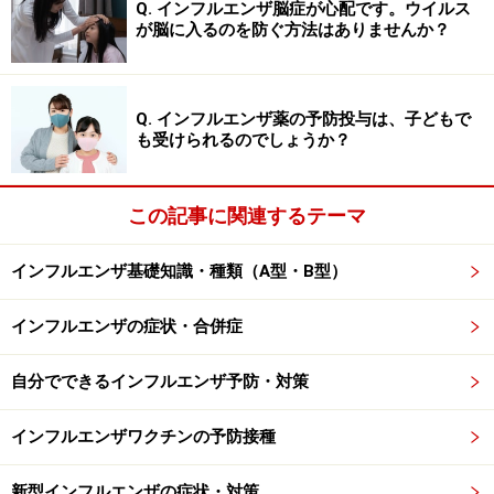
Q. インフルエンザ脳症が心配です。ウイルス
あるために毎年違ったウイルスを使ってワクチンを生産
が脳に入るのを防ぐ方法はありませんか？
しているからです。
世界保健機構の予想に基づいて流行する時期が異なる北
Q. インフルエンザ薬の予防投与は、子どもで
も受けられるのでしょうか？
半球と南半球では異なるワクチンが接種されています。
ワクチンによる免疫（血中抗体）は上昇に数週間かかり
ます。流行の時期は通常12月から始まるので11月中の接
この記事に関連するテーマ
種が推奨されています。ワクチン接種した部位を接種直
後に強く揉むとワクチン液が漏れてしまうので強く揉ま
インフルエンザ基礎知識・種類（A型・B型）
ないようにしましょう。接種したワクチンが有効かどう
インフルエンザの症状・合併症
かの判定はその年の流行が終わらないとできません。
自分でできるインフルエンザ予防・対策
インフルエンザワクチンの予防接種
集団感染の予防に咳エチケット
新型インフルエンザの症状・対策