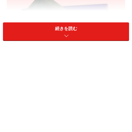
続きを読む
不織布マスクが役立ちます！
気道から感染するウイルスの場合はマスクが有効です。
麻疹ウイルスのように空気感染するウイルスの場合は、
高性能のマスクが必要ですが、インフルエンザウイルス
はそこまで感染する可能性は高くありません。