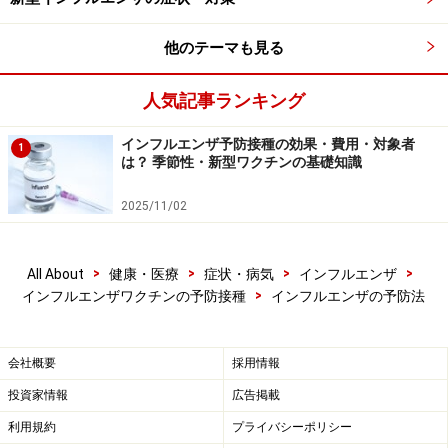
他のテーマも見る
ティッシュペーパーはウイルスだらけ！
人気記事ランキング
ウイルス保有者の意識も大切です。咳エチケットに含ま
れますが、鼻をかんだ場合や咳をした時の、ティッシュ
インフルエンザ予防接種の効果・費用・対象者
1
ペーパーの処理と手洗いが重要です。ウイルス保有者か
は？ 季節性・新型ワクチンの基礎知識
分からない場合も、各自がティッシュペーパーを直接に
2025/11/02
捨てずに、ビニール袋に包んで捨てるようにしましょ
う。鼻をかんだ場合や咳をした場合、手にウイルスが付
着している可能性が高いです。状況によりますが、あち
>
>
>
>
All About
健康・医療
症状・病気
インフルエンザ
こち触る前に手洗いして手に付着したウイルスを洗い流
>
インフルエンザワクチンの予防接種
インフルエンザの予防法
して、集団感染を予防するようにしましょう。
会社概要
採用情報
投資家情報
広告掲載
利用規約
プライバシーポリシー