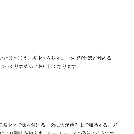
しいたけを加え、塩少々を足す。中火で7分ほど炒める。
じっくり炒めるとおいしくなります。
て塩少々で味を付ける。肉に火が通るまで加熱する。ガ
によせ鶏肉を加えましたが（シェフに怒られそうです