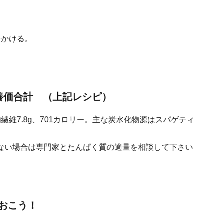
をかける。
養価合計 （上記レシピ）
食物繊維7.8g、701カロリー。主な炭水化物源はスパゲティ
ない場合は専門家とたんぱく質の適量を相談して下さい
おこう！