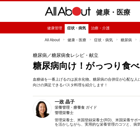
健康・医療
健康管理
症状・病気
治療・介護
All About
健康・医療
症状・病気
糖尿病
糖尿病
／糖尿病食レシピ・献立
糖尿病向け！がっつり食べ
血糖値を一番上げるのは炭水化物。糖尿病の合併症が心配な人
向けの満足できるパスタ料理を紹介します！
一政 晶子
栄養管理・療養食 ガイド
管理栄養士
管理栄養士、米国登録栄養士(RD)、米国栄養サポ
を活かしながら、実用的な栄養管理のコツと、病