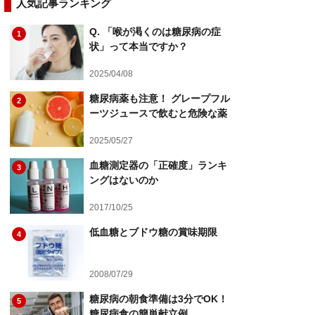
人気記事ランキング
Q. 「喉が渇くのは糖尿病の症
1
状」って本当ですか？
2025/04/08
糖尿病薬も注意！ グレープフル
2
ーツジュースで飲むと危険な薬
2025/05/27
血糖測定器の「正確度」ランキ
3
ングはないのか
2017/10/25
低血糖とブドウ糖の賞味期限
4
2008/07/29
糖尿病の朝食準備は3分でOK！
5
糖尿病食の簡単献立例