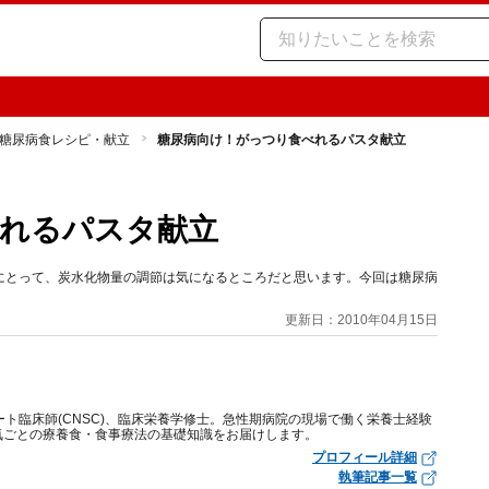
糖尿病食レシピ・献立
糖尿病向け！がっつり食べれるパスタ献立
れるパスタ献立
にとって、炭水化物量の調節は気になるところだと思います。今回は糖尿病
更新日：2010年04月15日
ート臨床師(CNSC)、臨床栄養学修士。急性期病院の現場で働く栄養士経験
気ごとの療養食・食事療法の基礎知識をお届けします。
プロフィール詳細
執筆記事一覧