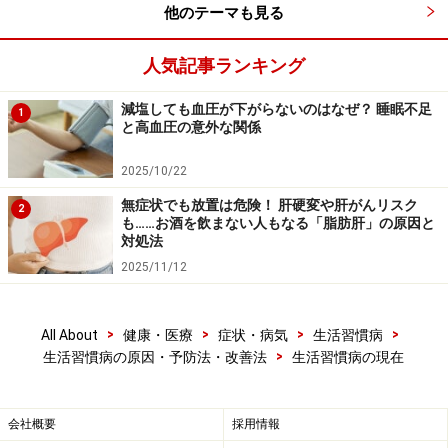
他のテーマも見る
人気記事ランキング
減塩しても血圧が下がらないのはなぜ？ 睡眠不足
1
と高血圧の意外な関係
2025/10/22
無症状でも放置は危険！ 肝硬変や肝がんリスク
2
も……お酒を飲まない人もなる「脂肪肝」の原因と
対処法
2025/11/12
>
>
>
>
All About
健康・医療
症状・病気
生活習慣病
>
生活習慣病の原因・予防法・改善法
生活習慣病の現在
会社概要
採用情報