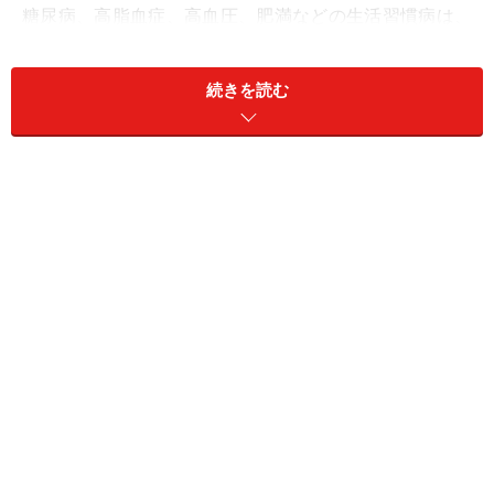
糖尿病、高脂血症、高血圧、肥満などの生活習慣病は、
脳卒中や虚血性心疾患（心筋梗塞等）、その他重症の病
気を引き起こす原因となるのですが、その病気そのもの
続きを読む
による自覚症状は乏しく、日常生活に大きな支障を来た
さないため、治療がなされず放置されることが多いのが
問題です。
厚生労働省発表の「平成19年 国民健康・栄養調査の概
要」によると、糖尿病が強く疑われる人は約890万人、
糖尿病の可能性が否定できない人は約1,320万人、これら
を合わせると約2,210万人と推定されており、増加の一途
をたどっているのが現状です（参考：平成14年度はそれ
ぞれ約740万人、約880万人、合わせて約1,620人）。
また、40～74歳でみると、男性の２人に１人、女性の５
人に１人が、メタボリックシンドローム（内臓脂肪症候