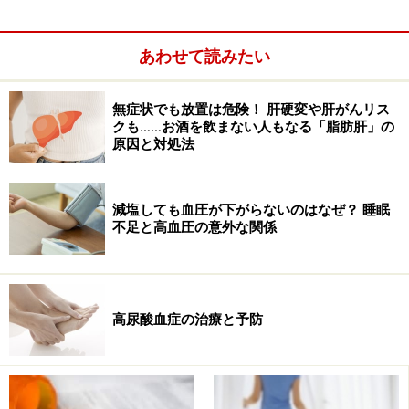
群）が強く疑われる者又は予備群と考えられる者だと報
告されています。
あわせて読みたい
そこで、生活習慣病有病者・予備軍を25％削減すること
無症状でも放置は危険！ 肝硬変や肝がんリス
を目標に、昨年4月から、特定健康検査・特定保健指導
クも……お酒を飲まない人もなる「脂肪肝」の
（通称・メタボ健診）が始まったわけです。この健診の
原因と対処法
特徴は、メタボリックシンドロームの概念を導入し、予
防を重視したことにあります。
減塩しても血圧が下がらないのはなぜ？ 睡眠
不足と高血圧の意外な関係
次に、
生活習慣病の原因
についても確認しておきましょ
う。
※記事内容は執筆時点のものです。最新の内容をご確認くださ
高尿酸血症の治療と予防
い。
※当サイトにおける医師・医療従事者等による情報の提供は、診
断・治療行為ではありません。診断・治療を必要とする方は、適
切な医療機関での受診をおすすめいたします。記事内容は執筆者
個人の見解によるものであり、全ての方への有効性を保証するも
のではありません。当サイトで提供する情報に基づいて被ったい