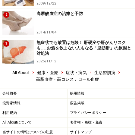
2009/12/22
高尿酸血症の治療と予防
2
2014/11/04
無症状でも放置は危険！ 肝硬変や肝がんリスク
3
も……お酒を飲まない人もなる「脂肪肝」の原因と
対処法
2025/11/12
>
>
>
>
All About
健康・医療
症状・病気
生活習慣病
高脂血症・高コレステロール血症
会社概要
採用情報
投資家情報
広告掲載
利用規約
プライバシーポリシー
All Aboutについて
著作権・商標・免責
当サイトの情報についての注意
サイトマップ