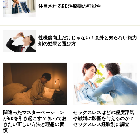
人がいるため、厚生労働省も製薬メーカーも、医師がED
注目されるED治療薬の可能性
と認めた患者さん以外への処方を認めていません。
性機能向上だけじゃない！意外と知らない精力
精力増強剤としても使えない
剤の効果と選び方
ED治療薬を巡る大きな誤解の１つに「勃起させる薬」と
いう捉え方があります。
ED治療薬を服用することで性欲が高まったり、陰茎が自
在に勃起したりすることはあり得ません。ましてや、精
力増強剤や催淫剤の類でもありません。ですから、その
間違ったマスターベーション
セックスレスはどの程度浮気
ような目的で使うのは根本的に誤りです。
がEDを引き起こす？ 知ってお
や離婚に影響を与えるのか？
きたい正しい方法と理想の習
セックスレス経験別に調査
慣
さらに言えば、性的刺激や興奮がなければ、ED治療薬を
服用しても勃起は起こりません。あくまでも、勃起の手