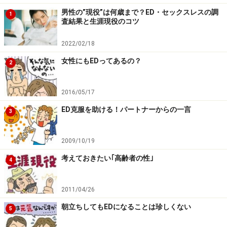
男性の”現役”は何歳まで？ED・セックスレスの調
1
査結果と生涯現役のコツ
次のページへ
1
/
2
2022/02/18
女性にもEDってあるの？
2
2016/05/17
ED克服を助ける！パートナーからの一言
3
2009/10/19
考えておきたい｢高齢者の性｣
4
2011/04/26
朝立ちしてもEDになることは珍しくない
5