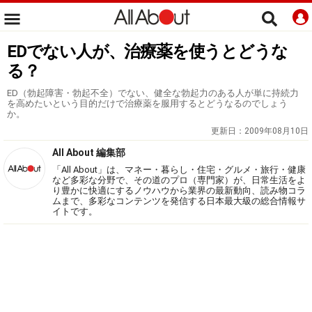
EDでない人が、治療薬を使うとどうな
る？
ED（勃起障害・勃起不全）でない、健全な勃起力のある人が単に持続力
を高めたいという目的だけで治療薬を服用するとどうなるのでしょう
か。
更新日：
2009年08月10日
All About 編集部
「All About」は、マネー・暮らし・住宅・グルメ・旅行・健康
など多彩な分野で、その道のプロ（専門家）が、日常生活をよ
り豊かに快適にするノウハウから業界の最新動向、読み物コラ
ムまで、多彩なコンテンツを発信する日本最大級の総合情報サ
イトです。