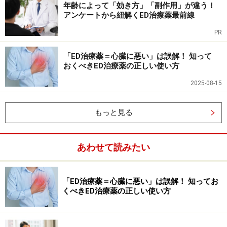
年齢によって「効き方」「副作用」が違う！
そのポイントをごく簡単に言うと「勃起状態を終わらせ
アンケートから紐解くED治療薬最前線
る性質を持つ酵素（PDE５）の働きを弱めること」とい
PR
うことになります。つまり、勃起を静めようとする働き
を邪魔して、勃起を長引かせようというわけです。
「ED治療薬＝心臓に悪い」は誤解！ 知って
おくべきED治療薬の正しい使い方
健康な男性は、勃起成立後に硬直した海綿体そのものが
2025-08-15
陰茎内の静脈を適度に圧迫することで血液の流出が妨げ
られるため、自然に勃起が持続します。従って、勃起維
もっと見る
持のために薬の力を借りる必要がありません。
あわせて読みたい
ED治療薬は満足な性行為を行うのに十分な勃起とその維
持ができない患者さんを対象に処方される医薬品ですか
ら、健全な勃起力のある男性が服用しても意味がないの
「ED治療薬＝心臓に悪い」は誤解！ 知ってお
です。
くべきED治療薬の正しい使い方
ED治療薬の服用によって、危険な状態に陥る恐れのある