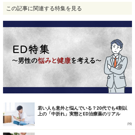
この記事に関連する特集を見る
認められていない、ED患者以外への処方
やや硬い表現になりますが、ED治療薬の効果は「陰茎海
綿体平滑筋を弛緩させ、海綿体洞への血流を増加させ
若い人も意外と悩んでいる？20代でも4割以
る」ことによって陰茎を勃起、維持させる点にありま
上の「中折れ」実態とED治療薬のリアル
す。
PR