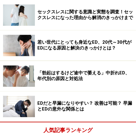
助けが目的です。
セックスレスに関する意識と実態を調査！セッ
クスレスになった理由から解消のきっかけまで
ED治療薬は性的刺激を得て、初めてその効果を現しま
す。ですから、もともと性欲のない人には適用すべきで
はありません。
若い世代にとっても身近なED、20代～30代が
EDになる原因と解決のきっかけとは？
好奇心を満たすためだけに、
ED治療薬を飲むと…＞＞
「勃起はするけど途中で萎える」中折れED、
年代別の原因と対処法
※記事内容は執筆時点のものです。最新の内容をご確認くださ
い。
※当サイトにおける医師・医療従事者等による情報の提供は、診
断・治療行為ではありません。診断・治療を必要とする方は、適
切な医療機関での受診をおすすめいたします。記事内容は執筆者
EDだと早漏になりやすい？ 改善は可能？ 早漏
個人の見解によるものであり、全ての方への有効性を保証するも
とEDの意外な関係とは
のではありません。当サイトで提供する情報に基づいて被ったい
かなる損害についても、当社、各ガイド、その他当社と契約した
情報提供者は一切の責任を負いかねます。
人気記事ランキング
免責事項