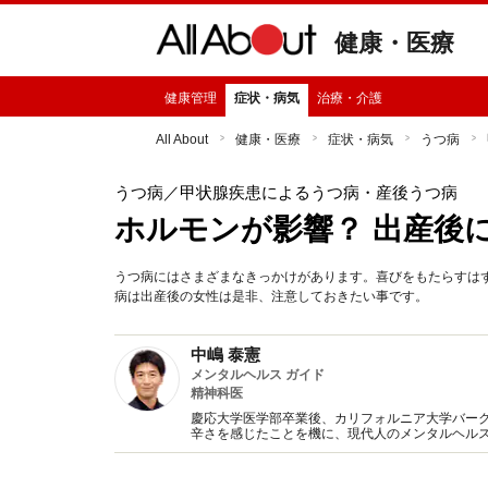
健康・医療
健康管理
症状・病気
治療・介護
All About
健康・医療
症状・病気
うつ病
うつ病
／甲状腺疾患によるうつ病・産後うつ病
ホルモンが影響？ 出産後
うつ病にはさまざまなきっかけがあります。喜びをもたらすは
病は出産後の女性は是非、注意しておきたい事です。
中嶋 泰憲
メンタルヘルス ガイド
精神科医
慶応大学医学部卒業後、カリフォルニア大学バー
辛さを感じたことを機に、現代人のメンタルヘル
管理にお役に立てるよう、メンタルヘルスに関す