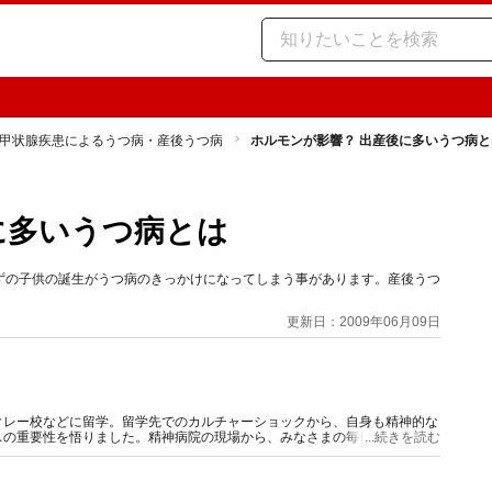
甲状腺疾患によるうつ病・産後うつ病
ホルモンが影響？ 出産後に多いうつ病と
に多いうつ病とは
ずの子供の誕生がうつ病のきっかけになってしまう事があります。産後うつ
更新日：2009年06月09日
クレー校などに留学。留学先でのカルチャーショックから、自身も精神的な
スの重要性を悟りました。精神病院の現場から、みなさまの毎日の心の健康
...続きを読む
る情報発信を行っていきます。