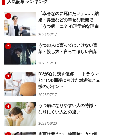
人気記事ランキング
「幸せなのに死にたい」…… 結
1
婚・昇進などの幸せな転機で
「うつ病」に？ 心理学的な理由
2026/02/17
うつの人に言ってはいけない言
2
葉・接し方・言ってほしい言葉
2023/12/11
DVが心に残す傷跡……トラウマ
3
とPTSD回復に向けた対処法と支
援のポイント
2025/07/17
うつ病になりやすい人の特徴・
4
なりにくい人との違い
2023/06/20
梅雨は憂うつ…梅雨時にうつ気