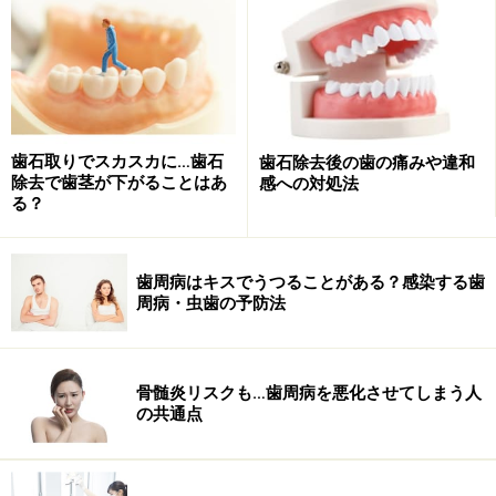
歯周病は腫れを繰り返すことが多いため、一度腫れてし
ばらくしてから治った経験がある場所は、要注意ポイン
トです。
実際に歯周病は、歯と歯の間から起こるのが多く見られ
ます。前歯は歯の厚さが薄いので表と裏側から歯ブラシ
歯石取りでスカスカに…歯石
歯石除去後の歯の痛みや違和
除去で歯茎が下がることはあ
感への対処法
を当てれば、歯の間の汚れも取れやすいですが、奥歯は
る？
歯の厚さが厚く表や裏からだけでは毛先が届きにくいの
も一つの原因だと思います。
歯周病はキスでうつることがある？感染する歯
周病・虫歯の予防法
30代を過ぎて、歯茎が少し下がってきたようであれば、
歯間ブラシを使用して歯と歯の間に汚れを溜めないよう
にしましょう。また極端に歯の間が狭いような場所は、
骨髄炎リスクも…歯周病を悪化させてしまう人
デンタルフロスなどを使用すると綺麗になります。
の共通点