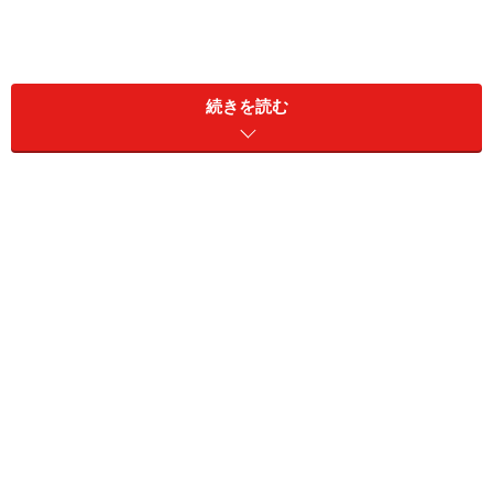
続きを読む
・歯並びの最後方
奥歯の最後方は、親知らずがあればトラブルの原因にな
るので、意識して磨くようにしましょう。
・歯並びが凸凹した部分
歯並びが乱れている部分の歯と歯の間は、虫歯だけでな
く歯周病に対してのリスクが高くなります。