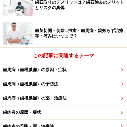
オススメは定期健診！
歯石取りのデメリットは？歯石除去のメリット
とリスクの真偽
レントゲンで見ると歯周病の進行がわかりやすい
歯茎切開・切除…虫歯・歯周病・親知らず治療
歯周病予防で最も効果的なのは病院などでの定期健診で
等・痛みはいつまで？
す。次のようなことは歯周病予防に役立ちます。
この記事に関連するテーマ
・咬み合わせ調整
咬み合わせ不良は、自分では気がつきにくく、発見が遅
歯周病（歯槽膿漏）の原因・症状
れがちです。咬み合わせ不良は、自然に歯が削れたり、
移動したりとごく僅かな変化が蓄積して起こります。歯
歯周病（歯槽膿漏）の予防法
に負担が加わると、歯周病の進行を加速的に悪化させる
原因となります。
歯周病（歯槽膿漏）の薬・治療法
歯肉炎の原因・症状
・歯石取り
歯周病はできるだけ早い段階で歯石を取る方が、治療時
歯肉炎の予防・薬・治療法