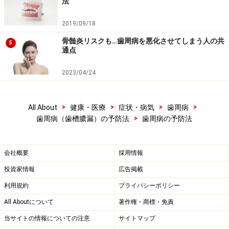
法
歯は自分で守るようにしましょう。
2019/09/18
「口臭・オーラルケア」
骨髄炎リスクも…歯周病を悪化させてしまう人の共
5
通点
※記事内容は執筆時点のものです。最新の内容をご確認くださ
い。
※当サイトにおける医師・医療従事者等による情報の提供は、診
2023/04/24
断・治療行為ではありません。診断・治療を必要とする方は、適
切な医療機関での受診をおすすめいたします。記事内容は執筆者
個人の見解によるものであり、全ての方への有効性を保証するも
>
>
>
>
All About
健康・医療
症状・病気
歯周病
のではありません。当サイトで提供する情報に基づいて被ったい
かなる損害についても、当社、各ガイド、その他当社と契約した
>
歯周病（歯槽膿漏）の予防法
歯周病の予防法
情報提供者は一切の責任を負いかねます。
免責事項
会社概要
採用情報
投資家情報
広告掲載
利用規約
プライバシーポリシー
All Aboutについて
著作権・商標・免責
当サイトの情報についての注意
サイトマップ