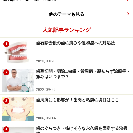
の痛みや出血が少なくて済みます。歯石を取りすぎても
歯が削れるような心配は必要ありません。
他のテーマも見る
・レントゲンチェック
人気記事ランキング
歯周病かどうかの最終判断は、レントゲンを見て、歯の
周囲の骨が溶けてなくなっているかが大きな判断材料に
歯石除去後の歯の痛みや違和感への対処法
1
なります。レントゲンは、歯周病の発見や進行を把握す
るのに役立ちます。
2023/08/28
歯茎切開・切除…虫歯・歯周病・親知らず治療等・
2
・歯磨きチェック
痛みはいつまで？
自分では毎日きちんと磨いているつもりでも、磨き残し
2022/09/29
となっている場所が意外と見つかるものです。早めに気
歯周病にも影響が！歯肉と粘膜の境目はここ
づくことは歯周病の予防につながります。
3
定期健診は歯周病を予防するための切り札と言っても過
2006/06/14
言ではありません。病院を上手に利用しながら、自分の
歯のぐらつき・抜けそうな永久歯を固定する治療
4