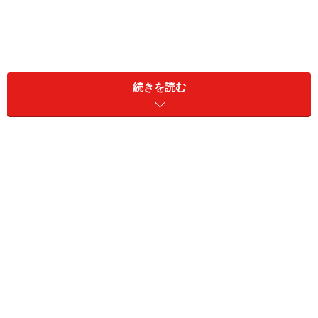
続きを読む
カウンセリングを続けていると、孤立しがちな人によく
見られるコミュニケーションパターンには、次の3つの
傾向があると感じます。
1）自分の感情や考えをはっきりと言葉で伝えるのが苦
手
不快な状況に置かれると「もうだめだ」と絶望し、
自分が抱えている思いを伝えられない