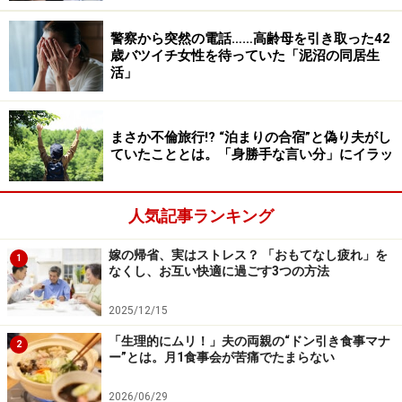
めたりすると、コミュニケーションは成立しなくなって
警察から突然の電話……高齢母を引き取った42
しまいます。
歳バツイチ女性を待っていた「泥沼の同居生
活」
コミュニケーションの質を悪くしてしまう
まさか不倫旅行!? “泊まりの合宿”と偽り夫がし
話し方・言い回しの傾向
ていたこととは。「身勝手な言い分」にイラッ
また、まったく悪気はないのに、話し方や言い回しの癖
によってコミュニケーションの質が悪くなってしまうこ
人気記事ランキング
ともあります。癖は自覚しにくいものですが、以下のよ
うな話し方に心当たりがないか、チェックしてみてくだ
嫁の帰省、実はストレス？ 「おもてなし疲れ」を
1
なくし、お互い快適に過ごす3つの方法
さい。
2025/12/15
■茶化したり、悪気なく
鼻で笑ったりしてしまう
「生理的にムリ！」夫の両親の“ドン引き食事マナ
2
ー”とは。月1食事会が苦痛でたまらない
自分が意見を言った後や人の意見を聞いた後に、
「ふふん」と鼻で笑ってしまうことがある
2026/06/29