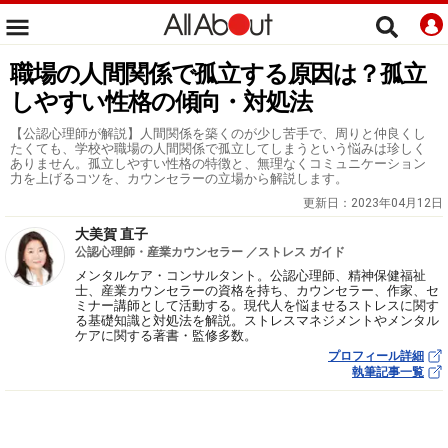
職場の人間関係で孤立する原因は？孤立
しやすい性格の傾向・対処法
【公認心理師が解説】人間関係を築くのが少し苦手で、周りと仲良くし
たくても、学校や職場の人間関係で孤立してしまうという悩みは珍しく
ありません。孤立しやすい性格の特徴と、無理なくコミュニケーション
力を上げるコツを、カウンセラーの立場から解説します。
更新日：
2023年04月12日
大美賀 直子
公認心理師・産業カウンセラー ／ストレス ガイド
メンタルケア・コンサルタント。公認心理師、精神保健福祉
士、産業カウンセラーの資格を持ち、カウンセラー、作家、セ
ミナー講師として活動する。現代人を悩ませるストレスに関す
る基礎知識と対処法を解説。ストレスマネジメントやメンタル
ケアに関する著書・監修多数。
プロフィール詳細
執筆記事一覧