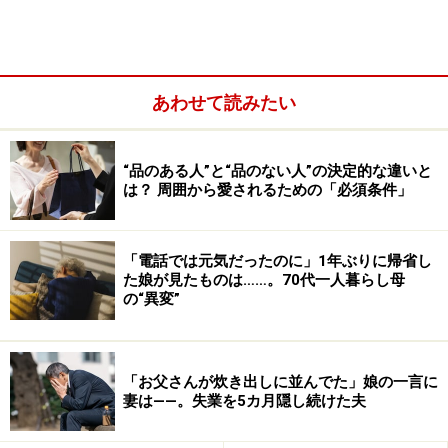
言葉で思いを伝えず、肩をすくめたり下を向いたり
するボディランゲージに頼ってしまう
2）言葉のやりとりで、相手の思いを十分に確認するの
あわせて読みたい
が苦手
“品のある人”と“品のない人”の決定的な違いと
は？ 周囲から愛されるための「必須条件」
「電話では元気だったのに」1年ぶりに帰省し
た娘が見たものは……。70代一人暮らし母
の“異変”
「お父さんが炊き出しに並んでた」娘の一言に
妻は――。失業を5カ月隠し続けた夫
会話の最後に、自分の思いを相手が理解できたかど