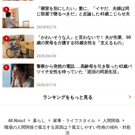
意見を求められたときにはっきり返答せず、茶化し
「寝室を別にしたい」妻に、「イヤだ、夫婦は同
3
てうやむやにしてしまう
じ部屋で寝るべきだ」と反論した43歳こじらせ夫
■主張がはっきりしない
2024/02/10
「私はこう思う」とはっきり自分の意思を伝えるの
「かわいそうな人」と言わないで！ 夫が失業、90
4
歳の実母を介護する55歳女性を「支えるもの」
が苦手
「○○かもしれないですね。でも××なのかも」などと
2025/06/20
あいまいな言い方をして、断定を避けている
警察から突然の電話……高齢母を引き取った42歳バ
5
ツイチ女性を待っていた「泥沼の同居生活」
■相手と向き合って話をするのが苦手
2026/07/16
会話をしているときに、相手の顔を見ていない、目
をそらしている
ランキングをもっと見る
あいづちやうなずきなどの反応が少ない
話し方は、コミュニケーションに対する本人の姿勢を浮
>
>
>
>
All About
暮らし
家事・ライフスタイル
人間関係
職場の人間関係で孤立する原因は？孤立しやすい性格の傾向・対処
き彫りにします。したがって、自分が普段どのような話
法