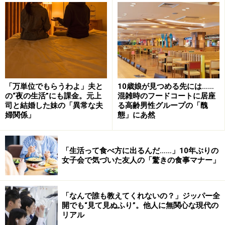
うかの確認をしていない
「言葉で伝えあわなくても、相手はわかっているは
ず」と思い込んでしまうことが多い
よく確かめずに、「あの人はこういう人」などと勝
手に解釈してしまうことが多い
「万単位でもらうわよ」夫と
10歳娘が見つめる先には……
3）「どうせわかりあえない」「わかってもらえない」
の“夜の生活”にも課金。元上
混雑時のフードコートに居座
司と結婚した妹の「異常な夫
る高齢男性グループの「醜
というあきらめがある
婦関係」
態」にあ然
伝わらないと感じたとき、そこでコミュニケーショ
ンを遮断することが多い
「生活って食べ方に出るんだ……」10年ぶりの
「この人と話してもムダ」と思うと、黙り込んでし
女子会で気づいた友人の「驚きの食事マナー」
まうことが多い
コミュニケーションの多くは、「言葉」を通じて互いの
「なんで誰も教えてくれないの？」ジッパー全
開でも“見て見ぬふり”。他人に無関心な現代の
意思の疎通を図ることで成り立ちます。しかし、一方的
リアル
に会話を打ち切ったり、言葉による確認と伝達をあきら