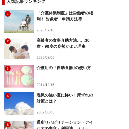
人気記事ランキング
「介護休業制度」は労働者の権
1
利！ 対象者・申請方法等
2026/07/16
高齢者の食事介助方法……30
2
度・90度の姿勢がよい理由
2020/08/05
介護用の「自助食器｣の使い方
3
2014/12/15
湿気の強い夏に怖い！床ずれの
4
対策とは？
2007/08/05
通所リハビリテーション・デイ
5
ケアの内容・利用法…メリッ