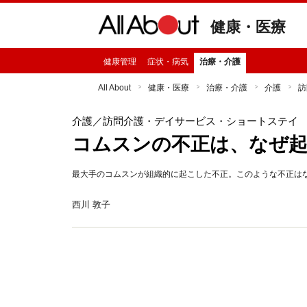
健康・医療
健康管理
症状・病気
治療・介護
All About
健康・医療
治療・介護
介護
訪
介護
／訪問介護・デイサービス・ショートステイ
コムスンの不正は、なぜ
最大手のコムスンが組織的に起こした不正。このような不正は
西川 敦子