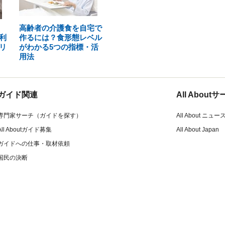
高齢者の介護食を自宅で
利
作るには？食形態レベル
リ
がわかる5つの指標・活
用法
ガイド関連
All Abou
専門家サーチ（ガイドを探す）
All About ニュー
All Aboutガイド募集
All About Japan
ガイドへの仕事・取材依頼
国民の決断